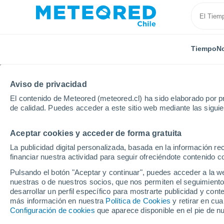
Tiempo
No
TODAS
ACTUALIDAD
CIENCIA
PREDICCIÓN
AST
Aviso de privacidad
El contenido de Meteored (meteored.cl) ha sido elaborado por pr
de calidad. Puedes acceder a este sitio web mediante las sigui
Aceptar cookies y acceder de forma gratuita
La publicidad digital personalizada, basada en la información r
financiar nuestra actividad para seguir ofreciéndote contenido c
Inicio
Noticias
Actualidad
¿Por qué estas son l
Pulsando el botón "Aceptar y continuar", puedes acceder a la w
nuestras o de nuestros socios, que nos permiten el seguimiento
desarrollar un perfil específico para mostrarte publicidad y co
¿Por qué estas son la
más información en nuestra
Política de Cookies
y retirar en cu
Configuración de cookies
que aparece disponible en el pie de n
del mundo?