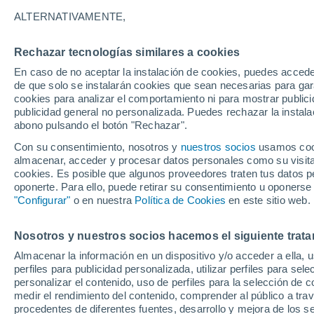
ALTERNATIVAMENTE,
Ten cuidado dónde te bañas. Aunque p
realmente peligrosas. Aprende cuáles a
Rechazar tecnologías similares a cookies
En caso de no aceptar la instalación de cookies, puedes accede
de que solo se instalarán cookies que sean necesarias para garan
cookies para analizar el comportamiento ni para mostrar publici
publicidad general no personalizada. Puedes rechazar la instala
abono pulsando el botón "Rechazar".
Con su consentimiento, nosotros y
nuestros socios
usamos cooki
almacenar, acceder y procesar datos personales como su visita e
cookies. Es posible que algunos proveedores traten tus datos pe
oponerte. Para ello, puede retirar su consentimiento u oponerse
"Configurar"
o en nuestra
Política de Cookies
en este sitio web.
Nosotros y nuestros socios hacemos el siguiente trata
Almacenar la información en un dispositivo y/o acceder a ella, 
perfiles para publicidad personalizada, utilizar perfiles para sele
personalizar el contenido, uso de perfiles para la selección de c
medir el rendimiento del contenido, comprender al público a tra
procedentes de diferentes fuentes, desarrollo y mejora de los se