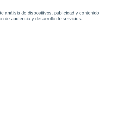
e análisis de dispositivos, publicidad y contenido
n de audiencia y desarrollo de servicios.
en tu itinerario. Foto: Unsplash
25 20:01
9 min
te para la vista: aguas cristalinas, arena
maginarse extendiendo la toalla,
 y brindando por las vacaciones con un
amos que algunas de estas playas
alen a la luz?
 de tiburones, aguas contaminadas,