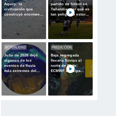
Aquiry: la
partido de fútbol en
civilización que
Tailandia: por qué es
construyó enormes
tan peligroso estar a
geoglifos en la
la intemperie durante
Amazonía hace 2.500
una tormenta
años
ACTUALIDAD
PREDICCIÓN
Julio de 2026 dejó
Baja segregada
algunos de los
llevaría lluvias al
eventos de lluvia
norte de Chile:
más extremos del
ECMWF anticipa
último tiempo
precipitaciones entre
Arica y Coquimbo