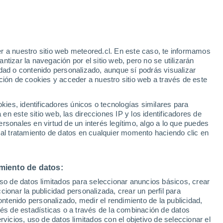
arezcan un paraíso, estas playas son
dmirar desde lejos y cuáles evitar.
r a nuestro sitio web meteored.cl. En este caso, te informamos
tizar la navegación por el sitio web, pero no se utilizarán
dad o contenido personalizado, aunque sí podrás visualizar
ción de cookies y acceder a nuestro sitio web a través de este
es, identificadores únicos o tecnologías similares para
n este sitio web, las direcciones IP y los identificadores de
rsonales en virtud de un interés legítimo, algo a lo que puedes
 al tratamiento de datos en cualquier momento haciendo clic en
miento de datos:
uso de datos limitados para seleccionar anuncios básicos, crear
ccionar la publicidad personalizada, crear un perfil para
ontenido personalizado, medir el rendimiento de la publicidad,
vés de estadísticas o a través de la combinación de datos
rvicios, uso de datos limitados con el objetivo de seleccionar el