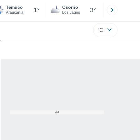
Temuco
Osorno
Puerto
1°
3°
Araucanía
Los Lagos
Los Lagos
°C