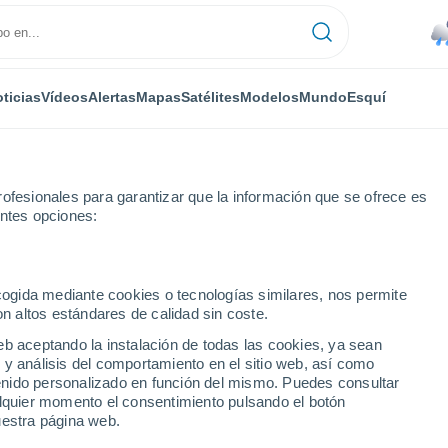
ticias
Vídeos
Alertas
Mapas
Satélites
Modelos
Mundo
Esquí
RONOMÍA
PLANTAS
TIEMPO LIBRE
ofesionales para garantizar que la información que se ofrece es
entes opciones:
ecogida mediante cookies o tecnologías similares, nos permite
on altos estándares de calidad sin coste.
as playas más peligrosas del mundo?
eb aceptando la instalación de todas las cookies, ya sean
 y análisis del comportamiento en el sitio web, así como
ntenido personalizado en función del mismo. Puedes consultar
s playas más peligrosas
alquier momento el consentimiento pulsando el botón
uestra página web.