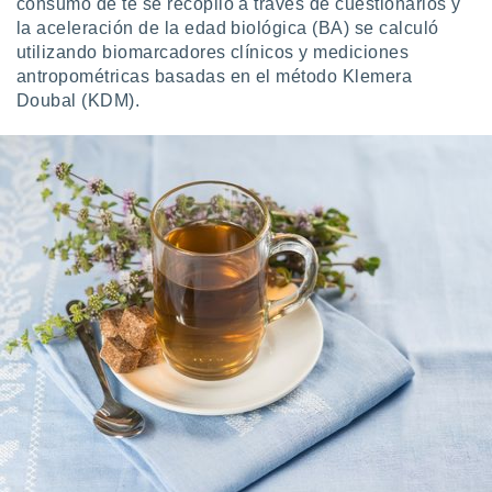
consumo de té se recopiló a través de cuestionarios y
 botón
la aceleración de la edad biológica (BA) se calculó
.
utilizando biomarcadores clínicos y mediciones
antropométricas basadas en el método Klemera
nto,
Doubal (KDM).
cios
kies,
ores únicos
as similares
nar,
rocesar
onales como
 este sitio
recciones IP
ficadores de
 posible
s
 traten tus
nales en
 interés
go a lo que
nerte. Para
retirar su