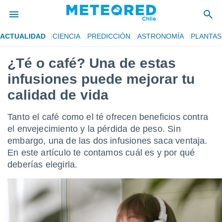
ACTUALIDAD
CIENCIA
PREDICCIÓN
ASTRONOMÍA
PLANTAS
privacidad
¿Té o café? Una de estas
o de
eteored.cl)
infusiones puede mejorar tu
borado por
es para
calidad de vida
ue la
 que se
Tanto el café como el té ofrecen beneficios contra
e calidad.
eder a este
el envejecimiento y la pérdida de peso. Sin
ediante las
embargo, una de las dos infusiones saca ventaja.
opciones:
En este artículo te contamos cuál es y por qué
deberías elegirla.
ookies y
e forma
d digital
ada, basada
mación