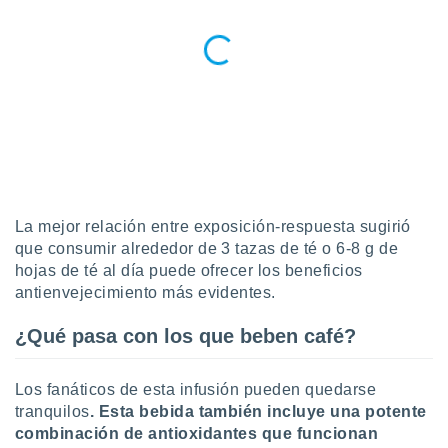
idad
a, utilizar
a
 la
da, crear un
personalizar
o, uso de
a la
e contenido
do, medir el
 de la
La mejor relación entre exposición-respuesta sugirió
medir el
que consumir alrededor de 3 tazas de té o 6-8 g de
 del
hojas de té al día puede ofrecer los beneficios
 comprender
antienvejecimiento más evidentes.
 través de
s o a través
¿Qué pasa con los que beben café?
nación de
edentes de
fuentes,
Los fanáticos de esta infusión pueden quedarse
y mejora de
tranquilos
. Esta bebida también incluye una potente
os, uso de
ados con el
combinación de antioxidantes que funcionan