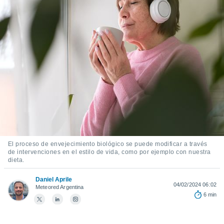
ediante
ecnologías
nos permite
estra
ara seguir
e contenido
stándares
ACEPTAR
sin coste.
Y
CONTINUAR
 botón
continuar",
der a la
CONFIGURACIÓN
ndo la
 de todas
, ya sean
de nuestros
El proceso de envejecimiento biológico se puede modificar a través
 nos
de intervenciones en el estilo de vida, como por ejemplo con nuestra
dieta.
 y análisis
tamiento en
Daniel Aprile
04/02/2024 06:02
Meteored Argentina
b, así como
6 min
un perfil
para
ublicidad y