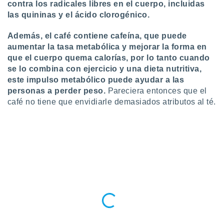
 seleccionar
contra los radicales libres en el cuerpo, incluidas
o.
las quininas y el ácido clorogénico.
calización
precisa e
Además, el café contiene cafeína, que puede
ión mediante
aumentar la tasa metabólica y mejorar la forma en
que el cuerpo quema calorías, por lo tanto cuando
, publicidad
se lo combina con ejercicio y una dieta nutritiva,
este impulso metabólico puede ayudar a las
dos,
personas a perder peso.
Pareciera entonces que el
 publicidad
café no tiene que envidiarle demasiados atributos al té.
,
ón de
 desarrollo
s.
tros 1199
ios