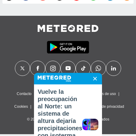
Vuelve la
Contacto
Sobre nosotros
FAQ
Términos de uso
preocupación
al Norte: un
Cookies
Política de privacidad
Configuración de privacidad
sistema de
© 2026 Meteored. Todos los derechos reservados
altura dejaría
precipitaciones
con isoterma