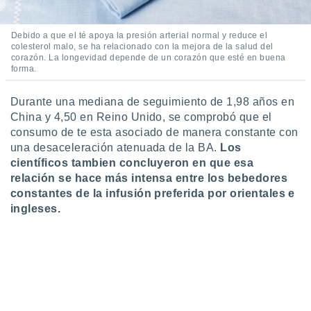
ento u
Debido a que el té apoya la presión arterial normal y reduce el
 de datos
colesterol malo, se ha relacionado con la mejora de la salud del
er momento
corazón. La longevidad depende de un corazón que esté en buena
ic en
forma.
o en
Durante una mediana de seguimiento de 1,98 años en
 Cookies
en
eb.
China y 4,50 en Reino Unido, se comprobó que el
consumo de te esta asociado de manera constante con
y
una desaceleración atenuada de la BA.
Los
socios
científicos tambien concluyeron en que esa
el
relación se hace más intensa entre los bebedores
constantes de la infusión preferida por orientales e
to de
ingleses.
la
 en un
 y/o acceder
 de datos
ara
 anuncios
ar perfiles