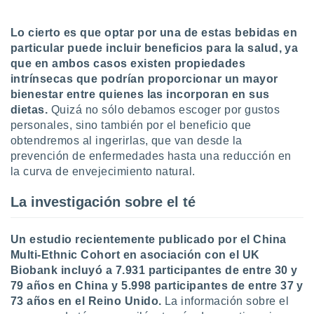
uedes
uestro sitio
ed.cl. En
Lo cierto es que optar por una de estas bebidas en
te
particular puede incluir beneficios para la salud, ya
 de que
que en ambos casos existen propiedades
talarán
intrínsecas que podrían proporcionar un mayor
e sean
bienestar entre quienes las incorporan en sus
para
dietas.
Quizá no sólo debamos escoger por gustos
a
por el sitio
personales, sino también por el beneficio que
o se
obtendremos al ingerirlas, que van desde la
cookies para
prevención de enfermedades hasta una reducción en
la curva de envejecimiento natural.
nto ni para
licidad o
La investigación sobre el té
ado, aunque
sualizar
Un estudio recientemente publicado por el China
general no
Multi-Ethnic Cohort en asociación con el UK
ada. Puedes
Biobank incluyó a 7.931 participantes de entre 30 y
 instalación
y acceder a
79 años en China y 5.998 participantes de entre 37 y
io web a
73 años en el Reino Unido.
La información sobre el
ste abono