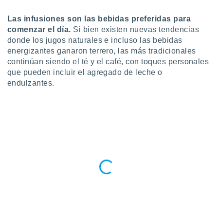
do en
Las infusiones son las bebidas preferidas para
 mismo.
comenzar el día.
Si bien existen nuevas tendencias
sultar más
donde los jugos naturales e incluso las bebidas
 en nuestra
 Cookies
y
energizantes ganaron terrero, las más tradicionales
ualquier
continúan siendo el té y el café, con toques personales
que pueden incluir el agregado de leche o
ento
endulzantes.
 botón
ación de
kies
 disponible
e nuestra
.
IVAMENTE,
as
 a cookies
 no aceptar
ón de