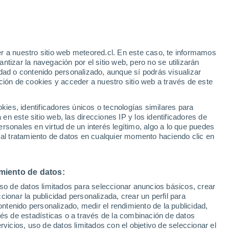
ancia del nexo agua-energía-alimentos
limático y el crecimiento demográfico,
rsos e integrar procesos de planificación
r a nuestro sitio web meteored.cl. En este caso, te informamos
nergética y alimentaria.
tizar la navegación por el sitio web, pero no se utilizarán
dad o contenido personalizado, aunque sí podrás visualizar
ción de cookies y acceder a nuestro sitio web a través de este
es, identificadores únicos o tecnologías similares para
n este sitio web, las direcciones IP y los identificadores de
rsonales en virtud de un interés legítimo, algo a lo que puedes
 al tratamiento de datos en cualquier momento haciendo clic en
miento de datos:
uso de datos limitados para seleccionar anuncios básicos, crear
ccionar la publicidad personalizada, crear un perfil para
ontenido personalizado, medir el rendimiento de la publicidad,
vés de estadísticas o a través de la combinación de datos
rvicios, uso de datos limitados con el objetivo de seleccionar el