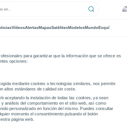
ticias
Vídeos
Alertas
Mapas
Satélites
Modelos
Mundo
Esquí
ONOMÍA
PLANTAS
TIEMPO LIBRE
ofesionales para garantizar que la información que se ofrece es
entes opciones:
ecogida mediante cookies o tecnologías similares, nos permite
on altos estándares de calidad sin coste.
nergía y alimentos: la clave para preservar los recursos naturales
eb aceptando la instalación de todas las cookies, ya sean
 y análisis del comportamiento en el sitio web, así como
ntenido personalizado en función del mismo. Puedes consultar
, energía y alimentos: la
alquier momento el consentimiento pulsando el botón
uestra página web.
os recursos naturales