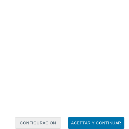
 nexo, el estudio también profundizó en el
el nexo. Entre los métodos analizados, la
 más eficaz.
La simulación permite
omprender cómo los cambios en el uso de
nibilidad en el futuro
. Esto es
 tomadores de decisiones, ya que permite
ara garantizar la seguridad de los recursos
CONFIGURACIÓN
ACEPTAR Y CONTINUAR