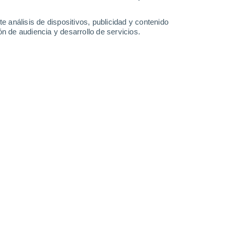
e análisis de dispositivos, publicidad y contenido
n de audiencia y desarrollo de servicios.
tarios como parte del nexo para garantizar la sostenibilidad y
/11/2024 14:11
6 min
 la revista
Scientific Reports
destacó la
limentos (WEFN) como enfoque fundamental
os
. Dado que el crecimiento demográfico y
 presión sobre los recursos naturales,
ones integradas para garantizar la