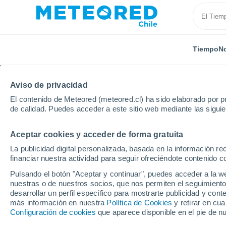
Tiempo
No
TODAS
ACTUALIDAD
CIENCIA
PREDICCIÓN
ASTR
Aviso de privacidad
El contenido de Meteored (meteored.cl) ha sido elaborado por pr
de calidad. Puedes acceder a este sitio web mediante las sigui
Aceptar cookies y acceder de forma gratuita
La publicidad digital personalizada, basada en la información r
financiar nuestra actividad para seguir ofreciéndote contenido c
Inicio
Noticias
Ciencia
Integración entre agua, e
Pulsando el botón "Aceptar y continuar", puedes acceder a la w
nuestras o de nuestros socios, que nos permiten el seguimiento
desarrollar un perfil específico para mostrarte publicidad y co
Integración entre agua
más información en nuestra
Política de Cookies
y retirar en cu
Configuración de cookies
que aparece disponible en el pie de n
clave para preservar l