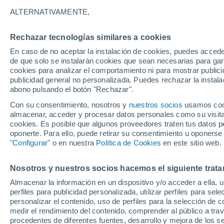
ALTERNATIVAMENTE,
Un estudio reciente destaca la import
para abordar los desafíos del cambio c
Rechazar tecnologías similares a cookies
promover el uso sostenible de los recu
En caso de no aceptar la instalación de cookies, puedes accede
para garantizar la seguridad hídrica, e
de que solo se instalarán cookies que sean necesarias para garan
cookies para analizar el comportamiento ni para mostrar publici
publicidad general no personalizada. Puedes rechazar la instala
abono pulsando el botón "Rechazar".
Con su consentimiento, nosotros y
nuestros socios
usamos cooki
almacenar, acceder y procesar datos personales como su visita e
cookies. Es posible que algunos proveedores traten tus datos pe
oponerte. Para ello, puede retirar su consentimiento u oponerse
"Configurar"
o en nuestra
Política de Cookies
en este sitio web.
Nosotros y nuestros socios hacemos el siguiente trata
Almacenar la información en un dispositivo y/o acceder a ella, 
perfiles para publicidad personalizada, utilizar perfiles para sele
personalizar el contenido, uso de perfiles para la selección de c
medir el rendimiento del contenido, comprender al público a tra
procedentes de diferentes fuentes, desarrollo y mejora de los se