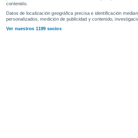
contenido.
Datos de localización geográfica precisa e identificación mediant
personalizados, medición de publicidad y contenido, investigació
Ver nuestros 1199 socios
Integración de los recursos hídricos, energéticos y alimen
abordar los desafíos climáticos.
Diego Portalanza
12
Meteored Brasil
Un estudio publicado recientemente en
importancia del nexo agua-energía-a
para el
uso sostenible de los recurs
el cambio climático ejercen una mayor
muchos países están buscando
soluci