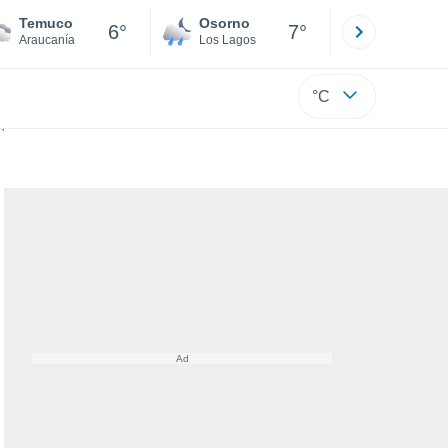
Temuco
Osorno
Puerto
6°
7°
Araucanía
Los Lagos
Los Lagos
°C