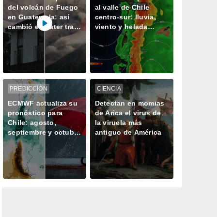
del volcán de Fuego
al valle de Chile
en Guatemala: así
centro-sur: lluvia,
cambió el cráter tras
viento y helada
50 horas de intensa
extrema para este fin
actividad
de semana
PREDICCIÓN
CIENCIA
ECMWF actualiza su
Detectan en momias
pronóstico para
de Arica el virus de
Chile: agosto,
la viruela más
septiembre y octubre
antiguo de América
mantendrían una
señal favorable para
las lluvias