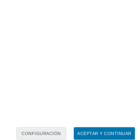
 herramienta biográfica, aumentada con
 donde el usuario informa aspectos simples
hechas por la aplicación. Todo esto para
 de sí mismo
. Aún con vida, el usuario
bre amigos, infancia, relaciones,
con todo esto se creará su versión
CONFIGURACIÓN
ACEPTAR Y CONTINUAR