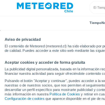
Tiempo
No
TODAS
ACTUALIDAD
CIENCIA
PREDICCIÓN
ASTR
Aviso de privacidad
El contenido de Meteored (meteored.cl) ha sido elaborado por pr
de calidad. Puedes acceder a este sitio web mediante las sigui
Aceptar cookies y acceder de forma gratuita
La publicidad digital personalizada, basada en la información r
financiar nuestra actividad para seguir ofreciéndote contenido c
Inicio
Noticias
Ciencia
¿Será posible 'conversar 
Pulsando el botón "Aceptar y continuar", puedes acceder a la w
nuestras o de nuestros socios, que nos permiten el seguimiento
desarrollar un perfil específico para mostrarte publicidad y co
¿Será posible 'conver
más información en nuestra
Política de Cookies
y retirar en cu
Configuración de cookies
que aparece disponible en el pie de n
usando inteligencia art