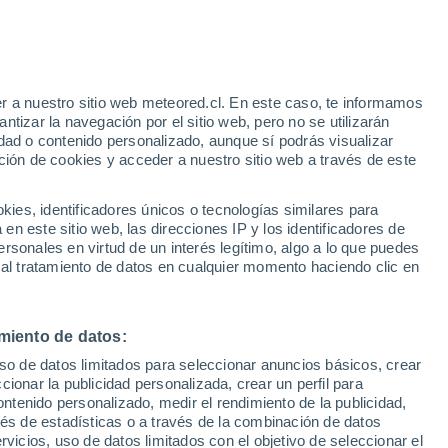
 le permite a los usuarios conversar con
mbargo, algunos especialistas tienen dudas
llevar el luto. Te contamos cómo funciona
r a nuestro sitio web meteored.cl. En este caso, te informamos
dos.
tizar la navegación por el sitio web, pero no se utilizarán
dad o contenido personalizado, aunque sí podrás visualizar
ción de cookies y acceder a nuestro sitio web a través de este
es, identificadores únicos o tecnologías similares para
n este sitio web, las direcciones IP y los identificadores de
rsonales en virtud de un interés legítimo, algo a lo que puedes
 al tratamiento de datos en cualquier momento haciendo clic en
miento de datos:
uso de datos limitados para seleccionar anuncios básicos, crear
ccionar la publicidad personalizada, crear un perfil para
ontenido personalizado, medir el rendimiento de la publicidad,
vés de estadísticas o a través de la combinación de datos
rvicios, uso de datos limitados con el objetivo de seleccionar el