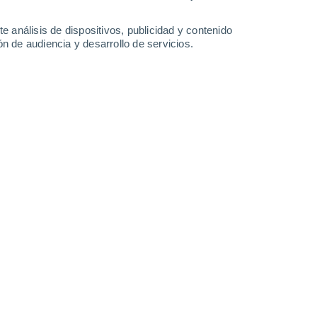
e análisis de dispositivos, publicidad y contenido
n de audiencia y desarrollo de servicios.
 que los usuarios conversen con una versión digital de sus seres
12:29
5 min
hace que
la humanidad se cuestione
sobre
adas a nuestra realidad. Una noticia
sa de tecnología pretende dar la capacidad
encia artificial (IA) para crear versiones