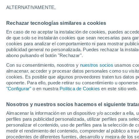
ALTERNATIVAMENTE,
La aplicación de inteligencia artificial
seres queridos que fallecieron. Sin e
Rechazar tecnologías similares a cookies
sobre el uso del aplicativo para sobre
En caso de no aceptar la instalación de cookies, puedes accede
esta herramienta para guardar recuer
de que solo se instalarán cookies que sean necesarias para garan
cookies para analizar el comportamiento ni para mostrar publici
publicidad general no personalizada. Puedes rechazar la instala
abono pulsando el botón "Rechazar".
Con su consentimiento, nosotros y
nuestros socios
usamos cooki
almacenar, acceder y procesar datos personales como su visita e
cookies. Es posible que algunos proveedores traten tus datos pe
oponerte. Para ello, puede retirar su consentimiento u oponerse
"Configurar"
o en nuestra
Política de Cookies
en este sitio web.
Nosotros y nuestros socios hacemos el siguiente trata
Almacenar la información en un dispositivo y/o acceder a ella, 
perfiles para publicidad personalizada, utilizar perfiles para sele
personalizar el contenido, uso de perfiles para la selección de c
medir el rendimiento del contenido, comprender al público a tra
procedentes de diferentes fuentes, desarrollo y mejora de los se