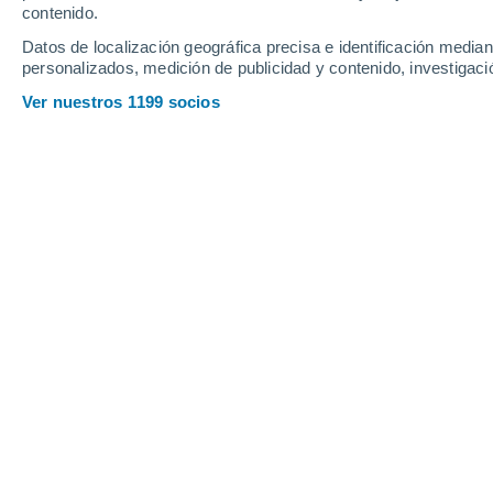
contenido.
Datos de localización geográfica precisa e identificación mediant
personalizados, medición de publicidad y contenido, investigació
Ver nuestros 1199 socios
Con esta aplicación de inteligencia artificial se pretende
queridos.
Ana Flávia Martins
01/03/2023 
Meteored Brasil
El avance continuo de la tecnología 
que cosas pueden ser creadas o adapt
reciente dio a conocer que una empre
a sus usuarios de
utilizar una intelig
póstumas de ellos mismos
.