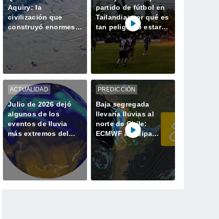
Aquiry: la
partido de fútbol en
civilización que
Tailandia: por qué es
construyó enormes
tan peligroso estar a
geoglifos en la
la intemperie durante
Amazonía hace 2.500
una tormenta
años
ACTUALIDAD
PREDICCIÓN
Julio de 2026 dejó
Baja segregada
algunos de los
llevaría lluvias al
eventos de lluvia
norte de Chile:
más extremos del
ECMWF anticipa
último tiempo
precipitaciones entre
Arica y Coquimbo