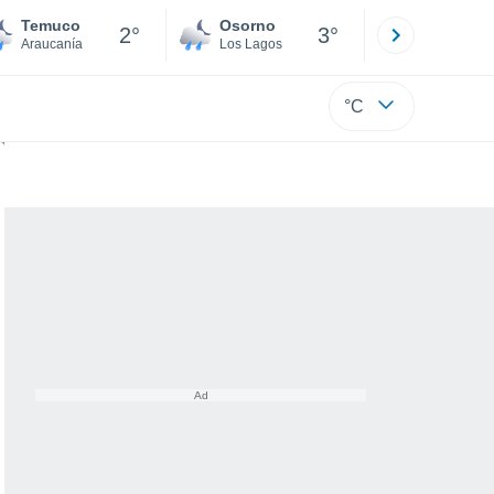
Temuco
Osorno
Puerto
2°
3°
Araucanía
Los Lagos
Los Lagos
°C