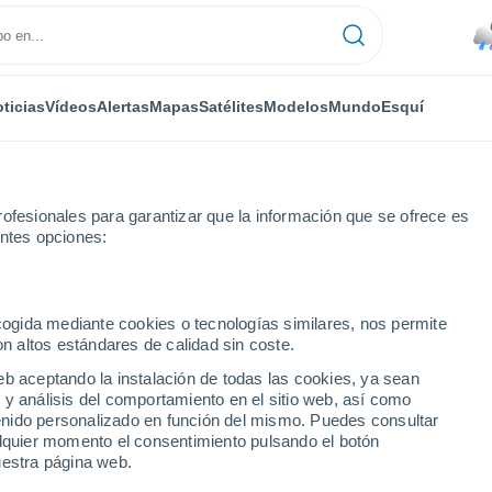
ticias
Vídeos
Alertas
Mapas
Satélites
Modelos
Mundo
Esquí
ONOMÍA
PLANTAS
TIEMPO LIBRE
ofesionales para garantizar que la información que se ofrece es
entes opciones:
ecogida mediante cookies o tecnologías similares, nos permite
on altos estándares de calidad sin coste.
con los muertos' usando inteligencia artificial?
eb aceptando la instalación de todas las cookies, ya sean
 y análisis del comportamiento en el sitio web, así como
ntenido personalizado en función del mismo. Puedes consultar
sar con los muertos'
alquier momento el consentimiento pulsando el botón
uestra página web.
ificial?