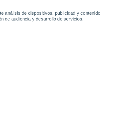
e análisis de dispositivos, publicidad y contenido
n de audiencia y desarrollo de servicios.
edor de los polos del Sol. Los nuevos modelos revelan que
an con el ciclo solar.
16/11/2024 12:11
5 min
norte o sur, el término vórtice polar está
e los pronosticadores y entusiastas del