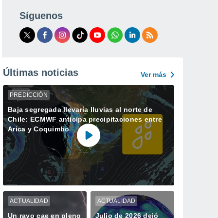
Síguenos
Últimas noticias
Ver más
PREDICCIÓN
Baja segregada llevaría lluvias al norte de
Chile: ECMWF anticipa precipitaciones entre
Arica y Coquimbo
ACTUALIDAD
ACTUALIDAD
Un rayo cae en pleno
Julio de 2026 dejó