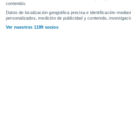
contenido.
Datos de localización geográfica precisa e identificación mediant
personalizados, medición de publicidad y contenido, investigació
Ver nuestros 1199 socios
Es probable que existan varios vórtices giratorios alred
probablemente crezcan, se reduzcan e incluso desaparezc
Mike Carmon
Meteored Estados Unidos
Cada invierno, ya sea en el hemisferio 
constantemente presente en la mente d