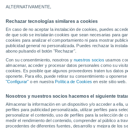
plasma giratorios en e
ALTERNATIVAMENTE,
Nuevos modelos desarrollados por el C
Rechazar tecnologías similares a cookies
Atmosférica han revelado que el Sol po
En caso de no aceptar la instalación de cookies, puedes accede
de que solo se instalarán cookies que sean necesarias para garan
grandes masas arremolinadas son de pa
cookies para analizar el comportamiento ni para mostrar publici
efecto dramático en el campo magnéti
publicidad general no personalizada. Puedes rechazar la instala
abono pulsando el botón "Rechazar".
Con su consentimiento, nosotros y
nuestros socios
usamos cooki
almacenar, acceder y procesar datos personales como su visita e
cookies. Es posible que algunos proveedores traten tus datos pe
oponerte. Para ello, puede retirar su consentimiento u oponerse
"Configurar"
o en nuestra
Política de Cookies
en este sitio web.
Nosotros y nuestros socios hacemos el siguiente trata
Almacenar la información en un dispositivo y/o acceder a ella, 
perfiles para publicidad personalizada, utilizar perfiles para sele
personalizar el contenido, uso de perfiles para la selección de c
medir el rendimiento del contenido, comprender al público a tra
procedentes de diferentes fuentes, desarrollo y mejora de los se