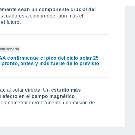
omento del máximo solar.
Los vórtices
lemente sean un componente crucial del
estigadores a comprender aún más el
l futuro.
 relacionado
A confirma que el pico del ciclo solar 25
á pronto, antes y más fuerte de lo previsto
cial solar directa. Un
estudio más
su efecto en el campo magnético
 cronometrar correctamente una misión de