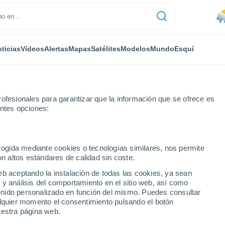
ticias
Vídeos
Alertas
Mapas
Satélites
Modelos
Mundo
Esquí
ONOMÍA
PLANTAS
TIEMPO LIBRE
ofesionales para garantizar que la información que se ofrece es
entes opciones:
ecogida mediante cookies o tecnologías similares, nos permite
on altos estándares de calidad sin coste.
 nueva investigación revela la probable existencia de vórtices de plasma
eb aceptando la instalación de todas las cookies, ya sean
 y análisis del comportamiento en el sitio web, así como
ntenido personalizado en función del mismo. Puedes consultar
es: nueva investigación
alquier momento el consentimiento pulsando el botón
uestra página web.
stencia de vórtices de