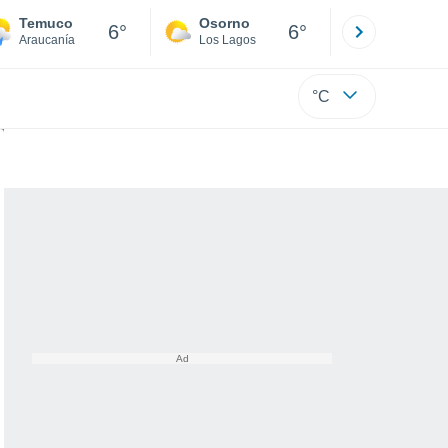
Temuco
Osorno
Puerto
6°
6°
Araucanía
Los Lagos
Los Lagos
°C
 giratorios en el Sol