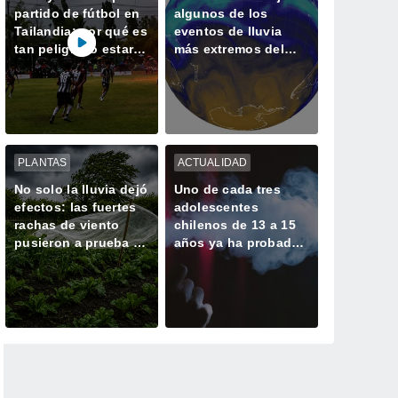
partido de fútbol en
algunos de los
Tailandia: por qué es
eventos de lluvia
tan peligroso estar a
más extremos del
la intemperie durante
último tiempo
una tormenta
PLANTAS
ACTUALIDAD
No solo la lluvia dejó
Uno de cada tres
efectos: las fuertes
adolescentes
rachas de viento
chilenos de 13 a 15
pusieron a prueba a
años ya ha probado
frutales y cultivos
un vapeador