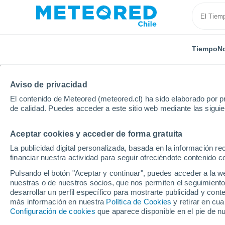
Tiempo
No
TODAS
ACTUALIDAD
CIENCIA
PREDICCIÓN
ASTR
Aviso de privacidad
El contenido de Meteored (meteored.cl) ha sido elaborado por pr
de calidad. Puedes acceder a este sitio web mediante las sigui
Aceptar cookies y acceder de forma gratuita
La publicidad digital personalizada, basada en la información r
financiar nuestra actividad para seguir ofreciéndote contenido c
Inicio
Noticias
Ciencia
Vórtices polares solares:
Pulsando el botón "Aceptar y continuar", puedes acceder a la w
nuestras o de nuestros socios, que nos permiten el seguimiento
desarrollar un perfil específico para mostrarte publicidad y co
Vórtices polares solar
más información en nuestra
Política de Cookies
y retirar en cu
Configuración de cookies
que aparece disponible en el pie de n
revela la probable exi