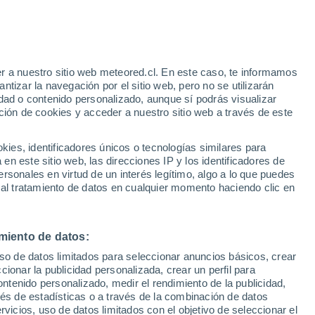
l Sol
entro Nacional de Investigación
dría tener su propio vórtice polar. Estas
r a nuestro sitio web meteored.cl. En este caso, te informamos
tizar la navegación por el sitio web, pero no se utilizarán
rticular interés, ya que podrían tener un
dad o contenido personalizado, aunque sí podrás visualizar
co del Sol.
ción de cookies y acceder a nuestro sitio web a través de este
es, identificadores únicos o tecnologías similares para
n este sitio web, las direcciones IP y los identificadores de
rsonales en virtud de un interés legítimo, algo a lo que puedes
 al tratamiento de datos en cualquier momento haciendo clic en
miento de datos:
uso de datos limitados para seleccionar anuncios básicos, crear
ccionar la publicidad personalizada, crear un perfil para
ontenido personalizado, medir el rendimiento de la publicidad,
vés de estadísticas o a través de la combinación de datos
rvicios, uso de datos limitados con el objetivo de seleccionar el