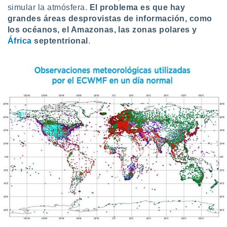
simular la atmósfera.
El problema es que hay
ento u
grandes áreas desprovistas de información, como
 de datos
los océanos, el Amazonas, las zonas polares y
er momento
África
septentrional
.
ic en
o en
 Cookies
en
eb.
y
socios
el
to de
la
 en un
 y/o acceder
 de datos
ara
 anuncios
ar perfiles