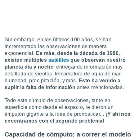
 seleccionar
o.
calización
precisa e
ión mediante
Sin embargo, en los últimos 100 años, se han
, publicidad
incrementado las observaciones de manera
dos,
exponencial.
Es más, desde la década de 1980,
 publicidad
existen múltiples
satélites
que observan nuestro
,
planeta día y noche
, entregando información muy
ón de
detallada de vientos, temperatura de agua de mar,
 desarrollo
humedad, precipitación, y más.
Esto ha venido a
s.
suplir la falta de información
antes mencionadas.
tros 1199
ios
Todo este cúmulo de observaciones, tanto en
superficie como desde el espacio, le dieron un
empujón gigante a la idea de pronosticar...
¡Y ahí nos
encontramos con el segundo problema!
Capacidad de cómputo: a correr el modelo