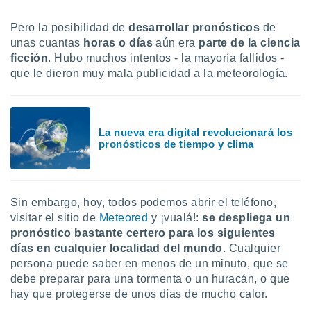
uedes
uestro sitio
Pero la posibilidad de
desarrollar pronósticos
de
ed.cl. En
unas cuantas
horas o días
aún era
parte de la ciencia
te
 de que
ficción
. Hubo muchos intentos - la mayoría fallidos -
talarán
que le dieron muy mala publicidad a la meteorología.
e sean
para
a
por el sitio
La nueva era digital revolucionará los
o se
pronósticos de tiempo y clima
cookies para
nto ni para
licidad o
Sin embargo, hoy, todos podemos abrir el teléfono,
ado, aunque
visitar el sitio de
Meteored
y ¡vualá!:
se despliega un
sualizar
pronóstico bastante certero para los siguientes
general no
días en cualquier localidad del mundo
. Cualquier
ada. Puedes
persona puede saber en menos de un minuto, que se
 instalación
debe preparar para una tormenta o un huracán, o que
y acceder a
hay que protegerse de unos días de mucho calor.
io web a
ste abono