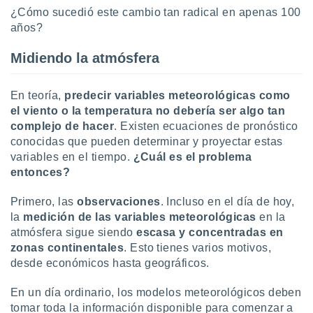
 botón
¿Cómo sucedió este cambio tan radical en apenas 100
.
años?
Midiendo la atmósfera
nto,
cios
En teoría,
predecir variables meteorológicas como
kies,
el viento o la temperatura no debería ser algo tan
ores únicos
as similares
complejo de hacer
. Existen ecuaciones de pronóstico
nar,
conocidas que pueden determinar y proyectar estas
rocesar
variables en el tiempo.
¿Cuál es el problema
onales como
entonces?
 este sitio
recciones IP
Primero, las
observaciones
. Incluso en el día de hoy,
ficadores de
la
medición de las variables meteorológicas
en la
 posible
s
atmósfera sigue siendo
escasa y concentradas en
 traten tus
zonas continentales
. Esto tienes varios motivos,
nales en
desde económicos hasta geográficos.
 interés
go a lo que
En un día ordinario, los modelos meteorológicos deben
nerte. Para
tomar toda la información disponible para comenzar a
retirar su