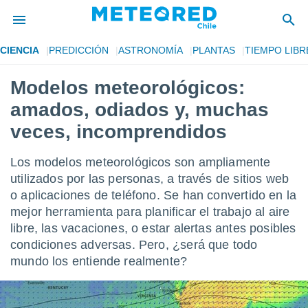
CIENCIA
PREDICCIÓN
ASTRONOMÍA
PLANTAS
TIEMPO LIBR
privacidad
Modelos meteorológicos:
o de
eteored.cl)
amados, odiados y, muchas
borado por
es para
veces, incomprendidos
ue la
 que se
Los modelos meteorológicos son ampliamente
e calidad.
eder a este
utilizados por las personas, a través de sitios web
ediante las
o aplicaciones de teléfono. Se han convertido en la
opciones:
mejor herramienta para planificar el trabajo al aire
libre, las vacaciones, o estar alertas antes posibles
ookies y
e forma
condiciones adversas. Pero, ¿será que todo
mundo los entiende realmente?
d digital
ada, basada
mación