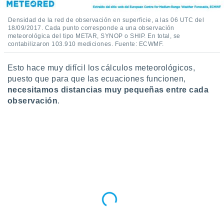
idad
a, utilizar
Densidad de la red de observación en superficie, a las 06 UTC del
a
18/09/2017. Cada punto corresponde a una observación
 la
meteorológica del tipo METAR, SYNOP o SHIP. En total, se
contabilizaron 103.910 mediciones. Fuente: ECWMF.
da, crear un
personalizar
Esto hace muy difícil los cálculos meteorológicos,
o, uso de
puesto que para que las ecuaciones funcionen,
a la
necesitamos distancias muy pequeñas entre cada
e contenido
observación
.
do, medir el
 de la
medir el
 del
 comprender
 través de
s o a través
nación de
edentes de
fuentes,
y mejora de
os, uso de
ados con el