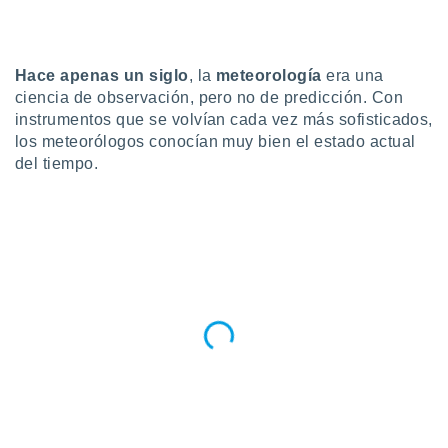
do en
 mismo.
sultar más
Hace apenas un siglo
, la
meteorología
era una
 en nuestra
ciencia de observación, pero no de predicción. Con
 Cookies
y
instrumentos que se volvían cada vez más sofisticados,
ualquier
los meteorólogos conocían muy bien el estado actual
ento
del tiempo.
 botón
ación de
kies
 disponible
e nuestra
.
IVAMENTE,
as
 a cookies
 no aceptar
ón de