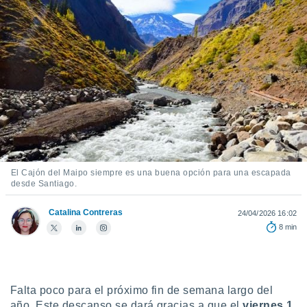
ediante
ecnologías
nos permite
estra
ara seguir
e contenido
stándares
ACEPTAR
sin coste.
Y
CONTINUAR
 botón
continuar",
der a la
CONFIGURACIÓN
ndo la
 de todas
El Cajón del Maipo siempre es una buena opción para una escapada
, ya sean
desde Santiago.
de nuestros
 nos
Catalina Contreras
24/04/2026 16:02
8 min
 y análisis
tamiento en
b, así como
un perfil
para
Falta poco para el próximo fin de semana largo del
ublicidad y
año. Este descanso se dará gracias a que el
viernes 1