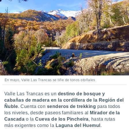
 botón
.
nto,
cios
kies,
ores únicos
as similares
nar,
rocesar
onales como
 este sitio
recciones IP
En mayo, Valle Las Trancas se tiñe de tonos otoñales.
ficadores de
 posible
Valle Las Trancas es un
destino de bosque y
s
cabañas de madera en la cordillera de la Región del
 traten tus
nales en
Ñuble
. Cuenta con
senderos de trekking
para todos
 interés
los niveles, desde paseos familiares al
Mirador de la
go a lo que
Cascada
o la
Cueva de los Pincheira
, hasta rutas
nerte. Para
más exigentes como la
Laguna del Huemul
.
retirar su