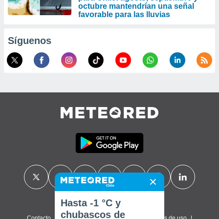
octubre mantendrían una señal
favorable para las lluvias
Síguenos
Hasta -1 °C y
chubascos de
Contacto
Sobre nosotros
FAQ
Términos de uso