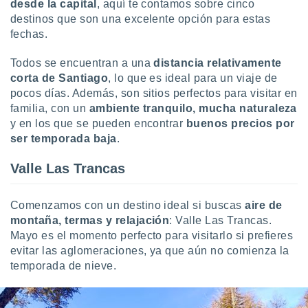
desde la capital
, aquí te contamos sobre cinco
uedes
uestro sitio
destinos que son una excelente opción para estas
ed.cl. En
fechas.
te
 de que
Todos se encuentran a una
distancia relativamente
talarán
corta de Santiago
, lo que es ideal para un viaje de
e sean
pocos días. Además, son sitios perfectos para visitar en
para
familia, con un
ambiente tranquilo, mucha naturaleza
a
por el sitio
y en los que se pueden encontrar
buenos precios por
o se
ser temporada baja
.
cookies para
Valle Las Trancas
nto ni para
licidad o
Comenzamos con un destino ideal si buscas
aire de
ado, aunque
montaña, termas y relajación
: Valle Las Trancas.
sualizar
Mayo es el momento perfecto para visitarlo si prefieres
general no
evitar las aglomeraciones, ya que aún no comienza la
ada. Puedes
 instalación
temporada de nieve.
y acceder a
io web a
ste abono