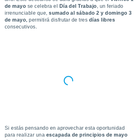
de mayo
se celebra el
Día del Trabajo
, un feriado
do en
irrenunciable que,
sumado al sábado 2 y domingo 3
 mismo.
de mayo,
permitirá disfrutar de tres
días libres
sultar más
 en nuestra
consecutivos.
 Cookies
y
ualquier
ento
 botón
ación de
kies
 disponible
e nuestra
.
IVAMENTE,
as
 a cookies
Si estás pensando en aprovechar esta oportunidad
 no aceptar
para realizar una
escapada de principios de mayo
ón de