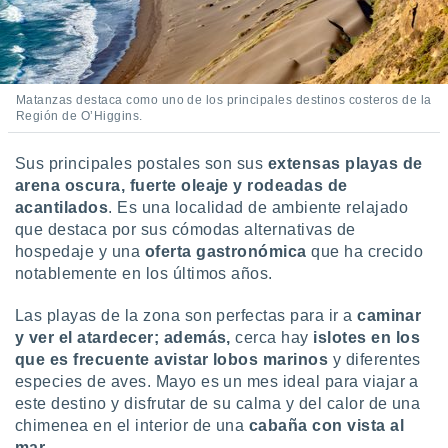
 seleccionar
o.
calización
precisa e
ión mediante
Matanzas destaca como uno de los principales destinos costeros de la
Región de O’Higgins.
, publicidad
Sus principales postales son sus
extensas playas de
dos,
 publicidad
arena oscura, fuerte oleaje y rodeadas de
,
acantilados
. Es una localidad de ambiente relajado
ón de
que destaca por sus cómodas alternativas de
 desarrollo
hospedaje y una
oferta gastronómica
que ha crecido
s.
notablemente
en los últimos años.
tros 1199
ios
Las playas de la zona son perfectas para ir a
caminar
y ver el atardecer; además,
cerca hay
islotes en los
que es frecuente avistar lobos marinos
y diferentes
especies de aves. Mayo es un mes ideal para viajar a
este destino y disfrutar de su calma y del calor de una
chimenea en el interior de una
cabaña con vista al
mar
.