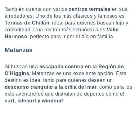
ento u
También cuenta con varios
centros termales
en sus
alrededores. Uno de los más clásicos y famosos es
 de datos
er momento
Termas de Chillán
, ideal para quienes buscan lujo y
ic en
comodidad. Una opción más económica es
Valle
o en
Hermoso
, perfecto para ir por el día en familia.
 Cookies
en
Matanzas
eb.
y
Si buscas una
escapada costera en la Región de
socios
O’Higgins
, Matanzas es una excelente opción. Este
el
destino es ideal tanto para quienes desean un
descanso tranquilo a la orilla del mar
, como para los
to de
más aventureros que disfrutan de deportes como el
surf, kitesurf y windsurf
.
la
 en un
 y/o acceder
 de datos
ara
 anuncios
ar perfiles