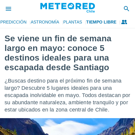
PREDICCIÓN
ASTRONOMÍA
PLANTAS
TIEMPO LIBRE
privacidad
Se viene un fin de semana
o de
eteored.cl)
largo en mayo: conoce 5
borado por
es para
destinos ideales para una
ue la
escapada desde Santiago
 que se
e calidad.
eder a este
¿Buscas destino para el próximo fin de semana
ediante las
largo? Descubre 5 lugares ideales para una
opciones:
escapada inolvidable en mayo. Todos destacan por
ookies y
su abundante naturaleza, ambiente tranquilo y por
e forma
estar ubicados en la zona central de Chile.
d digital
ada, basada
mación