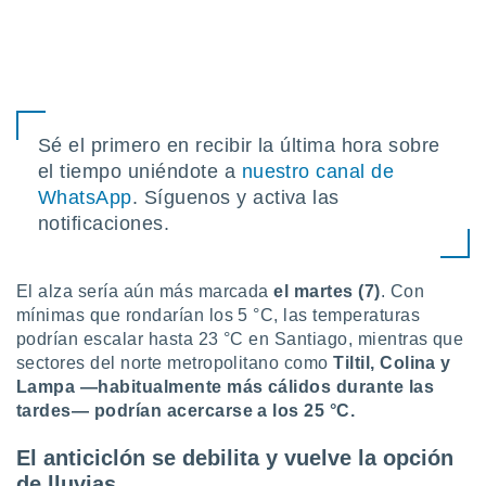
ento u
 de datos
er momento
ic en
o en
Sé el primero en recibir la última hora sobre
 Cookies
en
el tiempo uniéndote a
nuestro canal de
eb.
WhatsApp
. Síguenos y activa las
notificaciones.
y
socios
el
El alza sería aún más marcada
el martes (7)
. Con
to de
mínimas que rondarían los 5 °C, las temperaturas
podrían escalar hasta 23 °C en Santiago, mientras que
la
sectores del norte metropolitano como
Tiltil, Colina y
 en un
Lampa —habitualmente más cálidos durante las
 y/o acceder
tardes— podrían acercarse a los 25 °C.
 de datos
ara
El anticiclón se debilita y vuelve la opción
 anuncios
ar perfiles
de lluvias