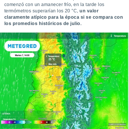
uedes
comenzó con un amanecer frío, en la tarde los
uestro sitio
termómetros superarían los 20 °C,
un valor
ed.cl. En
claramente atípico para la época si se compara con
te
los promedios históricos de julio.
 de que
talarán
e sean
para
a
por el sitio
o se
cookies para
nto ni para
licidad o
ado, aunque
sualizar
general no
ada. Puedes
 instalación
y acceder a
io web a
ste abono