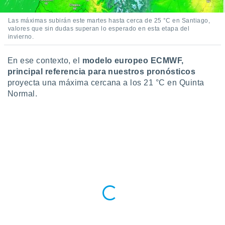
 botón
.
Las máximas subirán este martes hasta cerca de 25 °C en Santiago,
valores que sin dudas superan lo esperado en esta etapa del
invierno.
nto,
En ese contexto, el
modelo europeo ECMWF,
cios
kies,
principal referencia para nuestros pronósticos
ores únicos
proyecta una máxima cercana a los 21 °C en Quinta
as similares
Normal.
nar,
rocesar
onales como
 este sitio
recciones IP
ficadores de
 posible
s
 traten tus
nales en
 interés
go a lo que
nerte. Para
retirar su