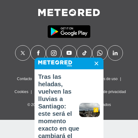
Tras las
Contacto
Sobre nosotros
FAQ
Términos de uso
heladas,
vuelven las
Cookies
Política de privacidad
Configuración de privacidad
lluvias a
© 2026 Meteored. Todos los derechos reservados
Santiago:
este será el
momento
exacto en que
cambiará el