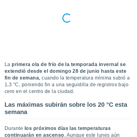
do en
 mismo.
sultar más
 en nuestra
 Cookies
y
ualquier
ento
 botón
ación de
La
primera ola de frío de la temporada invernal se
kies
extendió desde el domingo 28 de junio hasta este
 disponible
e nuestra
fin de semana,
cuando la temperatura mínima subió a
.
1,3 °C, poniendo fin a una seguidilla de registros bajo
cero en el centro de la ciudad.
IVAMENTE,
Las máximas subirán sobre los 20 °C esta
semana
as
 a cookies
 no aceptar
Durante
los próximos días las temperaturas
ón de
continuarán en ascenso
. Aunque este lunes aún