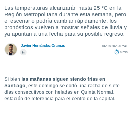
ediante
ecnologías
Las temperaturas alcanzarán hasta 25 °C en la
nos permite
Región Metropolitana durante esta semana, pero
estra
el escenario podría cambiar rápidamente: los
ara seguir
pronósticos vuelven a mostrar señales de lluvia y
e contenido
ya apuntan a una fecha para su posible regreso.
stándares
ACEPTAR
sin coste.
Y
Javier Hernández Oramas
06/07/2026 07:41
CONTINUAR
 botón
4 min
continuar",
der a la
CONFIGURACIÓN
ndo la
 de todas
, ya sean
Si bien
las mañanas siguen siendo frías en
de nuestros
Santiago
, este domingo se cortó una racha de siete
 nos
días consecutivos con heladas en Quinta Normal,
estación de referencia para el centro de la capital.
 y análisis
tamiento en
b, así como
un perfil
para
ublicidad y