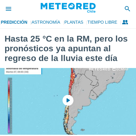
PREDICCIÓN
ASTRONOMÍA
PLANTAS
TIEMPO LIBRE
privacidad
Hasta 25 °C en la RM, pero los
o de
eteored.cl)
pronósticos ya apuntan al
borado por
es para
regreso de la lluvia este día
ue la
 que se
e calidad.
eder a este
ediante las
opciones:
ookies y
e forma
d digital
ada, basada
mación