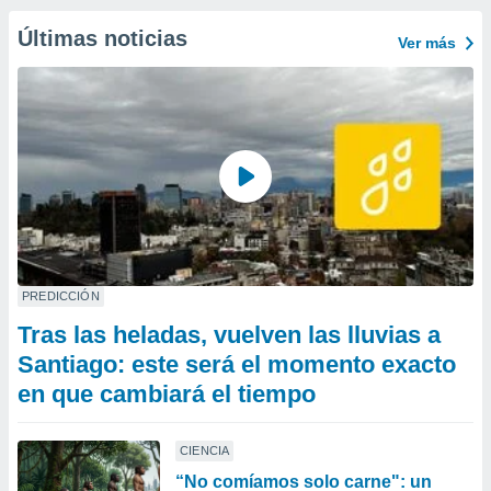
Últimas noticias
Ver más
PREDICCIÓN
Tras las heladas, vuelven las lluvias a
Santiago: este será el momento exacto
en que cambiará el tiempo
CIENCIA
“No comíamos solo carne": un