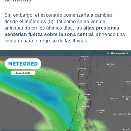
idad
a, utilizar
a
Sin embargo, el escenario comenzaría a cambiar
 la
desde el miércoles (8). Tal como se ha venido
anticipando en los últimos días, las
altas presiones
da, crear un
perderían fuerza sobre la zona central
, abriendo una
personalizar
ventana para el regreso de las lluvias.
o, uso de
a la
e contenido
do, medir el
 de la
medir el
 del
 comprender
 través de
s o a través
nación de
edentes de
fuentes,
y mejora de
os, uso de
ados con el