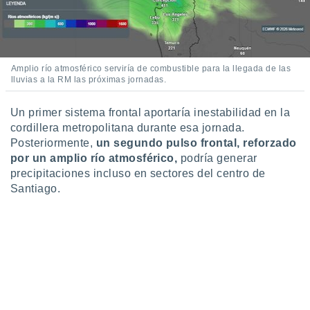
 seleccionar
o.
calización
precisa e
ión mediante
Amplio río atmosférico serviría de combustible para la llegada de las
lluvias a la RM las próximas jornadas.
, publicidad
Un primer sistema frontal aportaría inestabilidad en la
dos,
cordillera metropolitana durante esa jornada.
 publicidad
,
Posteriormente,
un segundo pulso frontal, reforzado
ón de
por un amplio río atmosférico,
podría generar
 desarrollo
precipitaciones incluso en sectores del centro de
s.
Santiago.
tros 1199
ios