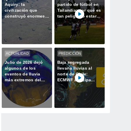
Aquiry: la
partido de fútbol en
civilización que
Tailandia: por qué es
construyó enormes
tan peligroso estar a
geoglifos en la
la intemperie durante
Amazonía hace 2.500
una tormenta
años
ACTUALIDAD
PREDICCIÓN
Julio de 2026 dejó
Baja segregada
algunos de los
llevaría lluvias al
eventos de lluvia
norte de Chile:
más extremos del
ECMWF anticipa
último tiempo
precipitaciones entre
Arica y Coquimbo