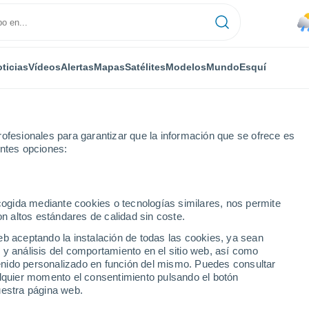
ticias
Vídeos
Alertas
Mapas
Satélites
Modelos
Mundo
Esquí
ONOMÍA
PLANTAS
TIEMPO LIBRE
ofesionales para garantizar que la información que se ofrece es
entes opciones:
ecogida mediante cookies o tecnologías similares, nos permite
on altos estándares de calidad sin coste.
o gris”: hasta cuándo se extenderá la nubosidad en la capital
eb aceptando la instalación de todas las cookies, ya sean
 y análisis del comportamiento en el sitio web, así como
ntenido personalizado en función del mismo. Puedes consultar
o gris”: hasta cuándo se
alquier momento el consentimiento pulsando el botón
uestra página web.
 en la capital