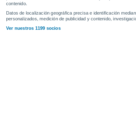
contenido.
Datos de localización geográfica precisa e identificación mediant
personalizados, medición de publicidad y contenido, investigació
Tras dos jornadas con tempera
Ver nuestros 1199 socios
Región Metropolitana, el tiemp
costera favorecerá una seman
ambiente húmedo y posibles pr
cordilleranos.
Javier Hernández
12/05
Oramas
Desde el pasado fin de semana, Sant
las condiciones del tiempo.
La influencia de una dorsal en a
costera sobre sectores del litor
aumento de las temperaturas en 