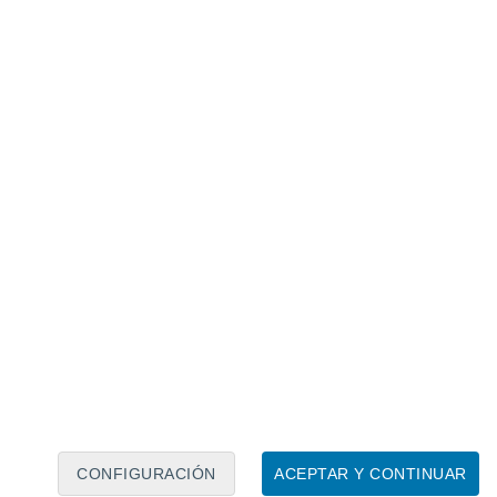
era en la zona central
permitió el ingreso
re Santiago. Según los datos aportados por
ndiciones se mantendrán durante gran
sectores del poniente de la capital.
 ambiente cada vez más
cia a la baja durante el resto de la
a costa ayudará a regular
las mínimas
 máximas
volverán a rangos mucho más
 y 23 °C
.
ma hora sobre el tiempo uniéndote a
guenos y activa las notificaciones.
CONFIGURACIÓN
ACEPTAR Y CONTINUAR