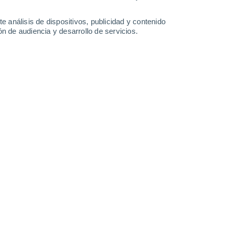
e análisis de dispositivos, publicidad y contenido
n de audiencia y desarrollo de servicios.
turas cercanas a los 30 °C en la
o volvió a cambiar. La vaguada
a marcada por nubosidad,
ecipitaciones aisladas en sectores
/2026 14:02
5 min
iago experimentó un importante cambio en
ltura y el posicionamiento de la baja
al central provocaron un brusco
plena recta final del otoño