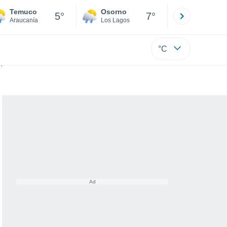
Temuco
Osorno
Puerto
5°
7°
Araucanía
Los Lagos
Los Lagos
°C