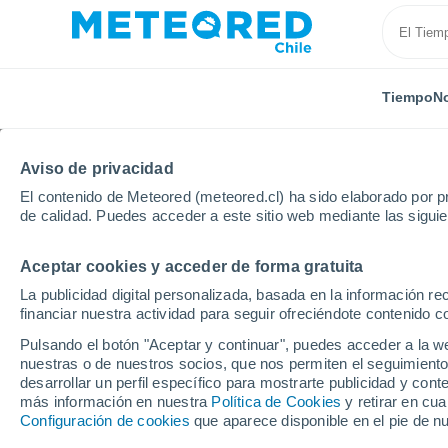
Tiempo
No
TODAS
ACTUALIDAD
CIENCIA
PREDICCIÓN
ASTR
Aviso de privacidad
El contenido de Meteored (meteored.cl) ha sido elaborado por pr
de calidad. Puedes acceder a este sitio web mediante las sigui
Aceptar cookies y acceder de forma gratuita
La publicidad digital personalizada, basada en la información r
financiar nuestra actividad para seguir ofreciéndote contenido c
Inicio
Noticias
Predicción
"Santiago bajo un ciel
Pulsando el botón "Aceptar y continuar", puedes acceder a la w
nuestras o de nuestros socios, que nos permiten el seguimiento
desarrollar un perfil específico para mostrarte publicidad y co
"Santiago bajo un ciel
más información en nuestra
Política de Cookies
y retirar en cu
Configuración de cookies
que aparece disponible en el pie de n
extenderá la nubosidad