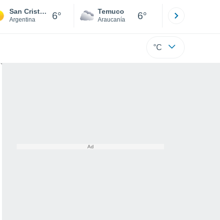
San Cristóbal
Temuco
Osorno
6°
6°
Argentina
Araucanía
Los Lagos
°C