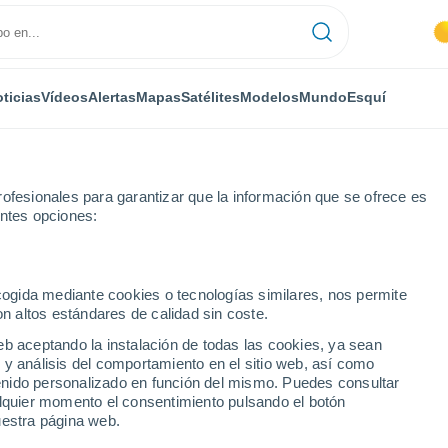
ticias
Vídeos
Alertas
Mapas
Satélites
Modelos
Mundo
Esquí
ofesionales para garantizar que la información que se ofrece es
entes opciones:
ecogida mediante cookies o tecnologías similares, nos permite
on altos estándares de calidad sin coste.
óbal
eb aceptando la instalación de todas las cookies, ya sean
 y análisis del comportamiento en el sitio web, así como
...
ntenido personalizado en función del mismo. Puedes consultar
alquier momento el consentimiento pulsando el botón
Por hora
uestra página web.
Cielos despejados en las
próximas horas