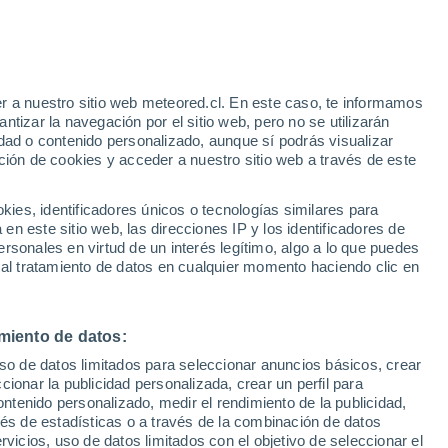
r a nuestro sitio web meteored.cl. En este caso, te informamos
h
tizar la navegación por el sitio web, pero no se utilizarán
dad o contenido personalizado, aunque sí podrás visualizar
ción de cookies y acceder a nuestro sitio web a través de este
sur
es, identificadores únicos o tecnologías similares para
n este sitio web, las direcciones IP y los identificadores de
rsonales en virtud de un interés legítimo, algo a lo que puedes
Satélites
Modelos
 al tratamiento de datos en cualquier momento haciendo clic en
miento de datos:
Lunes
Martes
Miércoles
Jueves
uso de datos limitados para seleccionar anuncios básicos, crear
10 Ago
11 Ago
12 Ago
13 Ago
ccionar la publicidad personalizada, crear un perfil para
ontenido personalizado, medir el rendimiento de la publicidad,
vés de estadísticas o a través de la combinación de datos
rvicios, uso de datos limitados con el objetivo de seleccionar el
80%
70%