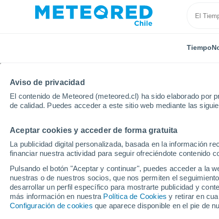
Tiempo
No
Aviso de privacidad
El contenido de Meteored (meteored.cl) ha sido elaborado por pr
de calidad. Puedes acceder a este sitio web mediante las sigui
Aceptar cookies y acceder de forma gratuita
Inicio
Argentina
San Cristóbal
La publicidad digital personalizada, basada en la información r
financiar nuestra actividad para seguir ofreciéndote contenido c
El Tiempo en San Crist
Pulsando el botón "Aceptar y continuar", puedes acceder a la w
nuestras o de nuestros socios, que nos permiten el seguimiento
08:28
Viernes
desarrollar un perfil específico para mostrarte publicidad y co
más información en nuestra
Política de Cookies
y retirar en cu
Configuración de cookies
que aparece disponible en el pie de n
Soleado