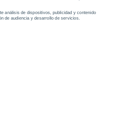
1.6 mm
1.9 mm
11°
/
3°
11°
/
5°
10°
/
7°
11°
/
6°
e análisis de dispositivos, publicidad y contenido
n de audiencia y desarrollo de servicios.
-
24
km/h
19
-
40
km/h
19
-
47
km/h
18
-
37
km/h
 de agosto
Oeste
0 Bajo
9
-
19 km/h
FPS:
no
Oeste
0 Bajo
9
-
19 km/h
FPS:
no
Oeste
1 Bajo
9
-
22 km/h
FPS:
no
Oeste
2 Bajo
10
-
25 km/h
FPS:
no