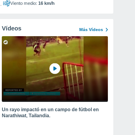
Viento medio:
16 km/h
Vídeos
Más Vídeos
Un rayo impactó en un campo de fútbol en
Narathiwat, Tailandia.