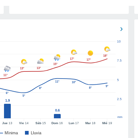
10
18°
17°
17°
7.5
15°
13°
13°
11°
5
11°
10°
9°
8°
8°
6°
5°
2.5
1.9
0.6
mm
Jue
13
Vie
14
Sáb
15
Dom
16
Lun
17
Mar
18
Mié
19
Mínima
Lluvia