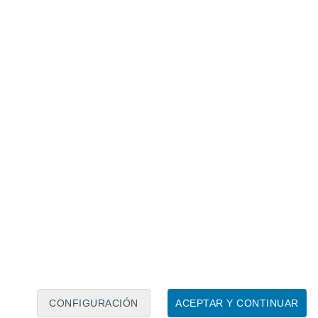
Calendario lunar
Lun
Mar
Mié
Jue
Vie
Sáb
Dom
7
8
9
10
11
12
13
14
15
16
17
18
19
20
CONFIGURACIÓN
ACEPTAR Y CONTINUAR