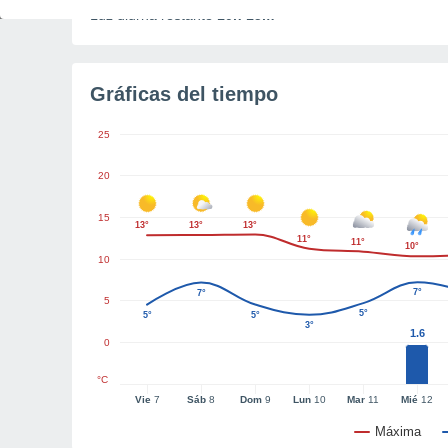
Luz diurna restante
10h 15m
Gráficas del tiempo
25
20
15
13°
13°
13°
11°
11°
10°
10
7°
7°
5
5°
5°
5°
3°
1.6
0
°C
Vie
7
Sáb
8
Dom
9
Lun
10
Mar
11
Mié
12
Máxima