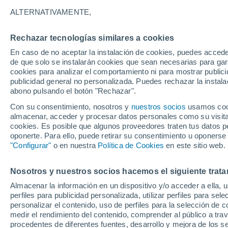
5°
ALTERNATIVAMENTE,
Rechazar tecnologías similares a cookies
Oeste
En caso de no aceptar la instalación de cookies, puedes accede
Sensación de 3°
9
-
19 km/
de que solo se instalarán cookies que sean necesarias para garan
cookies para analizar el comportamiento ni para mostrar publici
publicidad general no personalizada. Puedes rechazar la instala
abono pulsando el botón "Rechazar".
Última hora
La nieve sorprenderá al valle de Chile centro-
Con su consentimiento, nosotros y
nuestros socios
usamos cooki
este fin de semana
almacenar, acceder y procesar datos personales como su visita e
cookies. Es posible que algunos proveedores traten tus datos pe
Tiempo 1 - 7 días
Actualidad
Mapa de temperatura
oponerte. Para ello, puede retirar su consentimiento u oponerse
"Configurar"
o en nuestra
Política de Cookies
en este sitio web.
Nosotros y nuestros socios hacemos el siguiente trata
Mañana
Domingo
Hoy
Almacenar la información en un dispositivo y/o acceder a ella, 
8 Ago
9 Ago
7 Ago
perfiles para publicidad personalizada, utilizar perfiles para sele
personalizar el contenido, uso de perfiles para la selección de c
medir el rendimiento del contenido, comprender al público a tra
procedentes de diferentes fuentes, desarrollo y mejora de los se