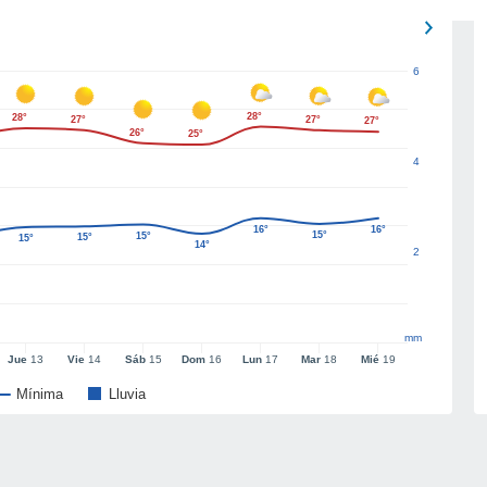
6
28°
28°
27°
27°
27°
26°
25°
4
16°
16°
15°
15°
15°
15°
14°
2
mm
Jue
13
Vie
14
Sáb
15
Dom
16
Lun
17
Mar
18
Mié
19
Mínima
Lluvia