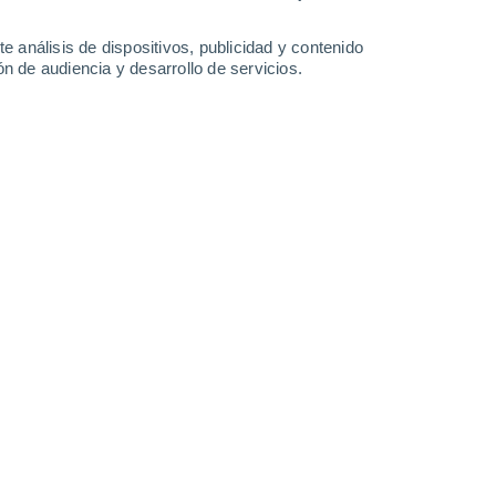
21°
/
10°
24°
/
12°
26°
/
14°
28°
/
15°
e análisis de dispositivos, publicidad y contenido
n de audiencia y desarrollo de servicios.
-
37
km/h
7
-
29
km/h
7
-
30
km/h
8
-
34
km/h
, 7 de agosto
Noroeste
9 ¡Muy Alto!
13
-
44 km/h
FPS:
25-50
Noroeste
6 Alto
14
-
46 km/h
FPS:
15-25
Noroeste
4 Medio
13
-
46 km/h
FPS:
6-10
Noroeste
2 Bajo
13
-
43 km/h
FPS:
no