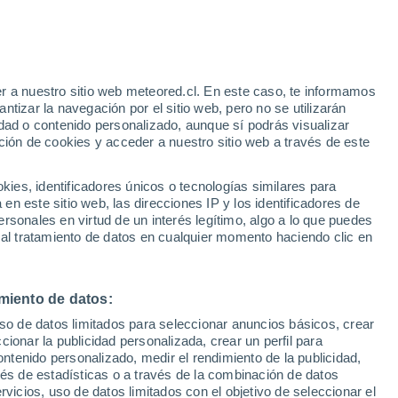
Parte de nieve
Pistas abiertas
Remontes
0 / 20
- / 4
r a nuestro sitio web meteored.cl. En este caso, te informamos
/h
Km esquiables
Nieve
tizar la navegación por el sitio web, pero no se utilizarán
-
-
dad o contenido personalizado, aunque sí podrás visualizar
ción de cookies y acceder a nuestro sitio web a través de este
os
es, identificadores únicos o tecnologías similares para
n este sitio web, las direcciones IP y los identificadores de
rsonales en virtud de un interés legítimo, algo a lo que puedes
ites
Modelos
 al tratamiento de datos en cualquier momento haciendo clic en
miento de datos:
Lunes
Martes
Miércoles
Jueves
uso de datos limitados para seleccionar anuncios básicos, crear
10 Ago
11 Ago
12 Ago
13 Ago
ccionar la publicidad personalizada, crear un perfil para
ontenido personalizado, medir el rendimiento de la publicidad,
vés de estadísticas o a través de la combinación de datos
rvicios, uso de datos limitados con el objetivo de seleccionar el