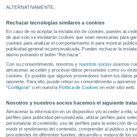
22°
ALTERNATIVAMENTE,
Rechazar tecnologías similares a cookies
Noroeste
En caso de no aceptar la instalación de cookies, puedes accede
Sensación de 22°
13
-
44 km
de que solo se instalarán cookies que sean necesarias para garan
cookies para analizar el comportamiento ni para mostrar publici
publicidad general no personalizada. Puedes rechazar la instala
abono pulsando el botón "Rechazar".
Última hora
Aguanieve, heladas de hasta -3 °C y chubasc
Con su consentimiento, nosotros y
nuestros socios
usamos cooki
marcarán el fin de semana en la RM
almacenar, acceder y procesar datos personales como su visita e
cookies. Es posible que algunos proveedores traten tus datos pe
Tiempo 1 - 7 días
Actualidad
Mapa de lluvia
Satél
oponerte. Para ello, puede retirar su consentimiento u oponerse
"Configurar"
o en nuestra
Política de Cookies
en este sitio web.
Nosotros y nuestros socios hacemos el siguiente trata
Mañana
Domingo
Hoy
Almacenar la información en un dispositivo y/o acceder a ella, 
8 Ago
9 Ago
7 Ago
perfiles para publicidad personalizada, utilizar perfiles para sele
personalizar el contenido, uso de perfiles para la selección de c
medir el rendimiento del contenido, comprender al público a tra
procedentes de diferentes fuentes, desarrollo y mejora de los se
50%