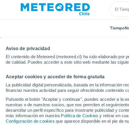
Tiempo
No
Aviso de privacidad
El contenido de Meteored (meteored.cl) ha sido elaborado por pr
de calidad. Puedes acceder a este sitio web mediante las sigui
Aceptar cookies y acceder de forma gratuita
Inicio
Portugal
Distrito de Castelo Branco
Serra
La publicidad digital personalizada, basada en la información r
financiar nuestra actividad para seguir ofreciéndote contenido c
El Tiempo en Serra da 
Pulsando el botón "Aceptar y continuar", puedes acceder a la w
nuestras o de nuestros socios, que nos permiten el seguimiento
15:00
Viernes
desarrollar un perfil específico para mostrarte publicidad y co
más información en nuestra
Política de Cookies
y retirar en cu
Configuración de cookies
que aparece disponible en el pie de n
Soleado