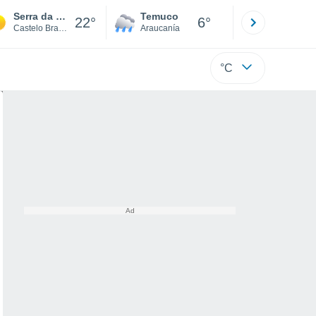
Serra da Estrela
Temuco
Osorno
22°
6°
Castelo Branco
Araucanía
Los Lagos
°C