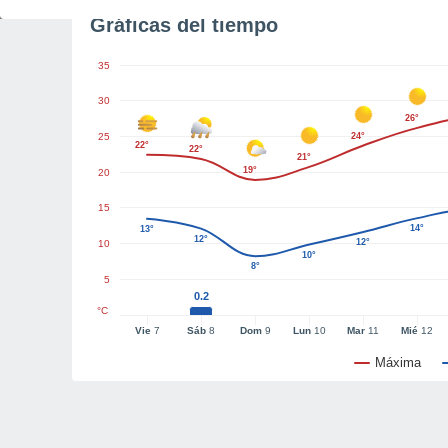
Gráficas del tiempo
35
30
26°
25
24°
22°
22°
21°
19°
20
15
14°
13°
12°
12°
10
10°
8°
5
0.2
°C
Vie
7
Sáb
8
Dom
9
Lun
10
Mar
11
Mié
12
Máxima