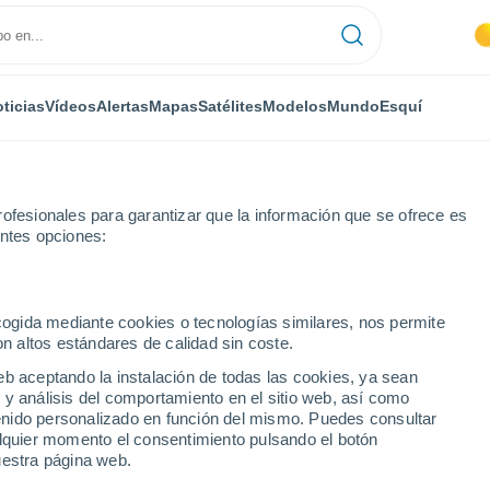
ticias
Vídeos
Alertas
Mapas
Satélites
Modelos
Mundo
Esquí
ofesionales para garantizar que la información que se ofrece es
entes opciones:
 da Estrela
ecogida mediante cookies o tecnologías similares, nos permite
on altos estándares de calidad sin coste.
Estrela
eb aceptando la instalación de todas las cookies, ya sean
 y análisis del comportamiento en el sitio web, así como
...
ntenido personalizado en función del mismo. Puedes consultar
alquier momento el consentimiento pulsando el botón
Por hora
uestra página web.
Se espera calima en las
próximas horas