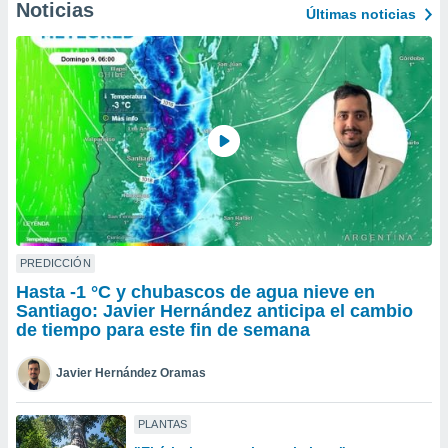
Noticias
Últimas noticias
do en
 mismo.
sultar más
 en nuestra
 Cookies
y
ualquier
ento
 botón
ación de
kies
 disponible
e nuestra
PREDICCIÓN
.
Hasta -1 °C y chubascos de agua nieve en
Santiago: Javier Hernández anticipa el cambio
IVAMENTE,
de tiempo para este fin de semana
as
Javier Hernández Oramas
 a cookies
 no aceptar
PLANTAS
ón de