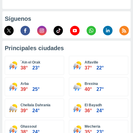
ento u
 de datos
Síguenos
er momento
ic en
o en
 Cookies
en
Principales ciudades
eb.
y
´Ain el Orak
Alfaville
socios
38°
23°
37°
22°
el
to de
Arba
Brexina
39°
25°
40°
27°
la
 en un
Chellala Dahrania
El Bayadh
 y/o acceder
39°
24°
36°
24°
 de datos
ara
 anuncios
Ghassoul
Mecheria
ar perfiles
38°
24°
35°
23°