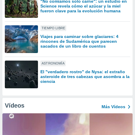
“No comíamos solo carne": un estudio en
uedes
Science revela cómo el azúcar y la miel
uestro sitio
fueron clave para la evolución humana
ed.cl. En
te
 de que
TIEMPO LIBRE
talarán
e sean
Viajes para caminar sobre glaciares: 4
rincones de Sudamérica que parecen
para
sacados de un libro de cuentos
a
por el sitio
o se
ASTRONOMÍA
cookies para
El "verdadero rostro" de Nysa: el extraño
nto ni para
asteroide de tres cabezas que asombra a la
ciencia
licidad o
ado, aunque
sualizar
Vídeos
general no
Más Vídeos
ada. Puedes
 instalación
y acceder a
io web a
ste abono