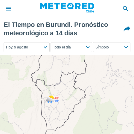
El Tiempo en Burundi. Pronóstico
privacidad
meteorológico a 14 días
o de
eteored.cl)
Hoy, 9 agosto
Todo el día
Símbolo
borado por
es para
ue la
 que se
e calidad.
eder a este
ediante las
opciones:
28°
ookies y
19°
e forma
d digital
ada, basada
mación