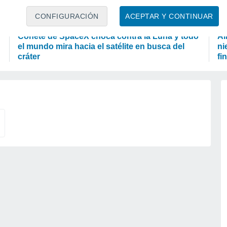
CONFIGURACIÓN
ACEPTAR Y CONTINUAR
ASTRONOMÍA
P
Cohete de SpaceX choca contra la Luna y todo
Ai
el mundo mira hacia el satélite en busca del
ni
cráter
fi