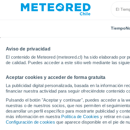
Tiempo
No
Aviso de privacidad
El contenido de Meteored (meteored.cl) ha sido elaborado por pr
de calidad. Puedes acceder a este sitio web mediante las sigui
Aceptar cookies y acceder de forma gratuita
Inicio
Yibuti
La publicidad digital personalizada, basada en la información r
financiar nuestra actividad para seguir ofreciéndote contenido c
El Tiempo en Yibuti. P
Pulsando el botón "Aceptar y continuar", puedes acceder a la w
a 14 días
nuestras o de nuestros socios, que nos permiten el seguimiento
desarrollar un perfil específico para mostrarte publicidad y co
más información en nuestra
Política de Cookies
y retirar en cu
Configuración de cookies
que aparece disponible en el pie de n
Hoy, 7 agosto
Todo el día
Símbolo