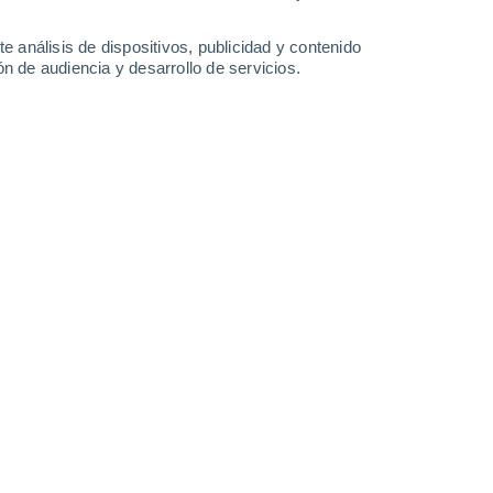
e análisis de dispositivos, publicidad y contenido
n de audiencia y desarrollo de servicios.
Leaflet
|
©
OpenStreetMap
|
ECMWF
by © Meteored