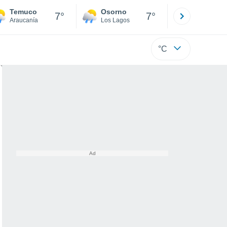
Temuco
Osorno
Puerto
7°
7°
Araucanía
Los Lagos
Los Lagos
°C