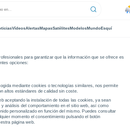
ticias
Vídeos
Alertas
Mapas
Satélites
Modelos
Mundo
Esquí
ofesionales para garantizar que la información que se ofrece es
entes opciones:
ecogida mediante cookies o tecnologías similares, nos permite
on altos estándares de calidad sin coste.
ronóstico meteorológico
eb aceptando la instalación de todas las cookies, ya sean
 y análisis del comportamiento en el sitio web, así como
ntenido personalizado en función del mismo. Puedes consultar
alquier momento el consentimiento pulsando el botón
uestra página web.