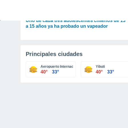
ACTUALIDAD
Uno de cada tres adolescentes chilenos de 13
a 15 años ya ha probado un vapeador
Principales ciudades
Aeropuerto Internacional de Yibuti-Ambouli
Yibuti
40°
33°
40°
33°