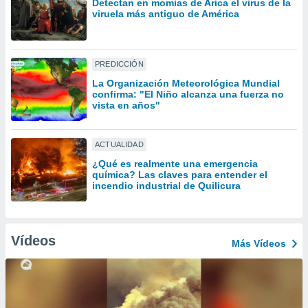
Detectan en momias de Arica el virus de la
uedes
viruela más antiguo de América
uestro sitio
ed.cl. En
te
 de que
PREDICCIÓN
talarán
e sean
La Organización Meteorológica Mundial
confirma: "El Niño alcanza una fuerza no
para
vista en años"
a
por el sitio
o se
ACTUALIDAD
cookies para
¿Qué es realmente una emergencia
nto ni para
química? Las claves para entender el
incendio industrial de Quilicura
licidad o
ado, aunque
sualizar
Vídeos
general no
Más Vídeos
ada. Puedes
 instalación
y acceder a
io web a
ste abono