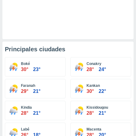
ento u
 de datos
er momento
ic en
o en
 Cookies
en
Principales ciudades
eb.
y
Boké
Conakry
socios
30°
23°
28°
24°
el
to de
Faranah
Kankan
29°
21°
30°
22°
la
 en un
Kindia
Kissidougou
 y/o acceder
28°
21°
28°
21°
 de datos
ara
 anuncios
Labé
Macenta
ar perfiles
26°
18°
28°
20°