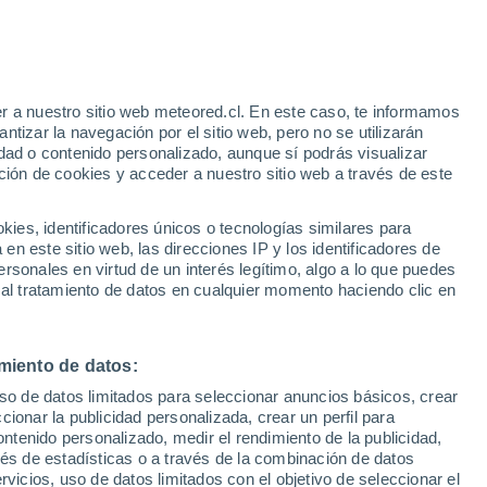
r a nuestro sitio web meteored.cl. En este caso, te informamos
tizar la navegación por el sitio web, pero no se utilizarán
33°
dad o contenido personalizado, aunque sí podrás visualizar
24°
33°
ción de cookies y acceder a nuestro sitio web a través de este
Puerto
24°
Padre
Jesús
Menéndez
es, identificadores únicos o tecnologías similares para
n este sitio web, las direcciones IP y los identificadores de
rsonales en virtud de un interés legítimo, algo a lo que puedes
34°
 al tratamiento de datos en cualquier momento haciendo clic en
23°
35°
23°
Las Tunas
Majibacoa
miento de datos:
uso de datos limitados para seleccionar anuncios básicos, crear
ccionar la publicidad personalizada, crear un perfil para
ontenido personalizado, medir el rendimiento de la publicidad,
vés de estadísticas o a través de la combinación de datos
rvicios, uso de datos limitados con el objetivo de seleccionar el