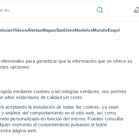
ticias
Vídeos
Alertas
Mapas
Satélites
Modelos
Mundo
Esquí
ofesionales para garantizar que la información que se ofrece es
entes opciones:
ecogida mediante cookies o tecnologías similares, nos permite
on altos estándares de calidad sin coste.
cia de Las Tunas
eb aceptando la instalación de todas las cookies, ya sean
 y análisis del comportamiento en el sitio web, así como
ntenido personalizado en función del mismo. Puedes consultar
alquier momento el consentimiento pulsando el botón
uestra página web.