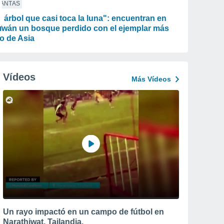
LANTAS
l árbol que casi toca la luna": encuentran en
iwán un bosque perdido con el ejemplar más
to de Asia
Vídeos
Más Vídeos
Un rayo impactó en un campo de fútbol en
Narathiwat, Tailandia.