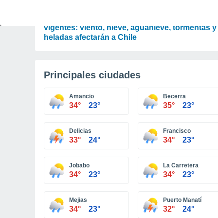
ACTUALIDAD
DMC mantiene una alerta y once avisos
vigentes: viento, nieve, aguanieve, tormentas y
heladas afectarán a Chile
Principales ciudades
Amancio
Becerra
34°
23°
35°
23°
Delicias
Francisco
33°
24°
34°
23°
Jobabo
La Carretera
34°
23°
34°
23°
Mejias
Puerto Manatí
34°
23°
32°
24°