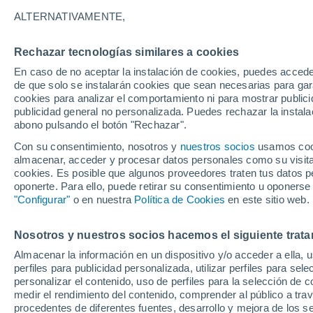
ALTERNATIVAMENTE,
Rechazar tecnologías similares a cookies
En caso de no aceptar la instalación de cookies, puedes accede
de que solo se instalarán cookies que sean necesarias para garan
cookies para analizar el comportamiento ni para mostrar publici
publicidad general no personalizada. Puedes rechazar la instala
abono pulsando el botón "Rechazar".
Con su consentimiento, nosotros y
nuestros socios
usamos cooki
almacenar, acceder y procesar datos personales como su visita e
cookies. Es posible que algunos proveedores traten tus datos pe
oponerte. Para ello, puede retirar su consentimiento u oponerse
34°
"Configurar"
o en nuestra
Política de Cookies
en este sitio web.
23°
34°
Jobabo
23°
Nosotros y nuestros socios hacemos el siguiente trata
La Carretera
Almacenar la información en un dispositivo y/o acceder a ella, 
perfiles para publicidad personalizada, utilizar perfiles para sele
personalizar el contenido, uso de perfiles para la selección de c
medir el rendimiento del contenido, comprender al público a tra
procedentes de diferentes fuentes, desarrollo y mejora de los se