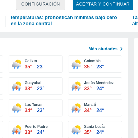
PREDICCIÓN
P
CONFIGURACIÓN
ACEPTAR Y CONTINUAR
Tras el sistema frontal llegan bajas
"E
temperaturas: pronostican mínimas bajo cero
Ta
en la zona central
al
Más ciudades
Calixto
Colombia
35°
23°
35°
23°
Guayabal
Jesús Menéndez
33°
23°
33°
24°
Las Tunas
Manatí
34°
23°
34°
24°
Puerto Padre
Santa Lucía
33°
24°
35°
24°