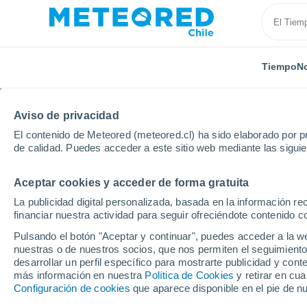
Tiempo
No
Aviso de privacidad
El contenido de Meteored (meteored.cl) ha sido elaborado por pr
de calidad. Puedes acceder a este sitio web mediante las sigui
Aceptar cookies y acceder de forma gratuita
Inicio
Cuba
Provincia de Las Tunas
La publicidad digital personalizada, basada en la información r
financiar nuestra actividad para seguir ofreciéndote contenido c
El Tiempo en la Provin
Pulsando el botón "Aceptar y continuar", puedes acceder a la w
nuestras o de nuestros socios, que nos permiten el seguimiento
desarrollar un perfil específico para mostrarte publicidad y co
Hoy, 7 agosto
Todo el día
Símbolo
más información en nuestra
Política de Cookies
y retirar en cu
Configuración de cookies
que aparece disponible en el pie de n