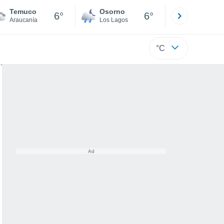
Temuco
Osorno
Puerto
6°
6°
Araucanía
Los Lagos
Los Lagos
°C