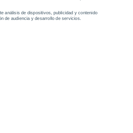
e análisis de dispositivos, publicidad y contenido
n de audiencia y desarrollo de servicios.
Leaflet
|
©
OpenStreetMap
|
ECMWF
by © Meteored