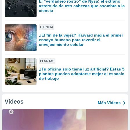
El "verdadero rostro" de Nysa: el extraño
uedes
asteroide de tres cabezas que asombra a la
uestro sitio
ciencia
ed.cl. En
te
 de que
CIENCIA
talarán
e sean
¿El fin de la vejez? Harvard inicia el primer
ensayo humano para revertir el
para
envejecimiento celular
a
por el sitio
o se
PLANTAS
cookies para
¿Tu oficina solo tiene luz artificial? Estas 5
nto ni para
plantas pueden adaptarse mejor al espacio
de trabajo
licidad o
ado, aunque
sualizar
Vídeos
general no
Más Vídeos
ada. Puedes
 instalación
y acceder a
io web a
ste abono