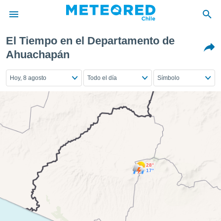
El Tiempo en el Departamento de
privacidad
Ahuachapán
o de
eteored.cl)
Hoy, 8 agosto
Todo el día
Símbolo
borado por
es para
ue la
 que se
e calidad.
eder a este
ediante las
opciones:
ookies y
28°
17°
e forma
d digital
ada, basada
mación