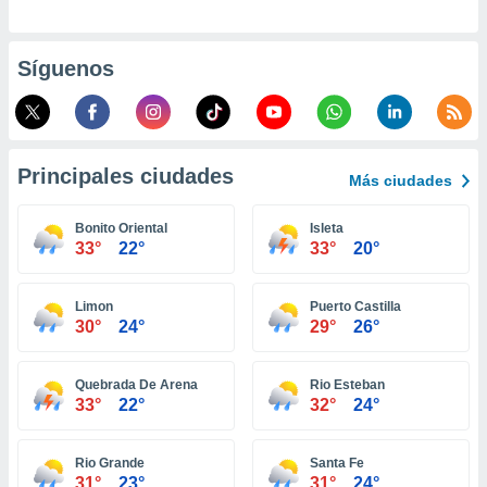
ento u
 de datos
Síguenos
er momento
ic en
o en
 Cookies
en
Principales ciudades
Más ciudades
eb.
y
Bonito Oriental
Isleta
socios
33°
22°
33°
20°
el
to de
Limon
Puerto Castilla
30°
24°
29°
26°
la
 en un
Quebrada De Arena
Rio Esteban
 y/o acceder
33°
22°
32°
24°
 de datos
ara
 anuncios
Rio Grande
Santa Fe
ar perfiles
31°
23°
31°
24°