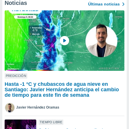
Noticias
Últimas noticias
do en
 mismo.
sultar más
 en nuestra
 Cookies
y
ualquier
ento
 botón
ación de
kies
 disponible
e nuestra
PREDICCIÓN
.
Hasta -1 °C y chubascos de agua nieve en
Santiago: Javier Hernández anticipa el cambio
IVAMENTE,
de tiempo para este fin de semana
as
Javier Hernández Oramas
 a cookies
 no aceptar
TIEMPO LIBRE
ón de