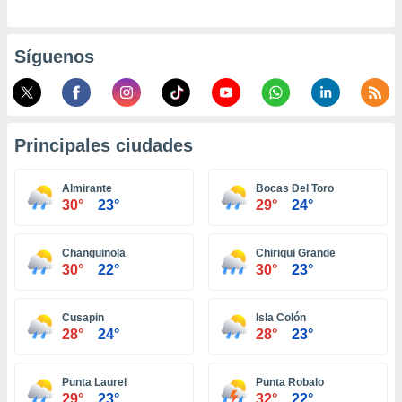
ento u
 de datos
Síguenos
er momento
ic en
o en
 Cookies
en
Principales ciudades
eb.
y
Almirante
Bocas Del Toro
socios
30°
23°
29°
24°
el
to de
Changuinola
Chiriqui Grande
30°
22°
30°
23°
la
 en un
Cusapin
Isla Colón
 y/o acceder
28°
24°
28°
23°
 de datos
ara
 anuncios
Punta Laurel
Punta Robalo
ar perfiles
29°
23°
32°
22°