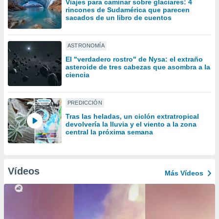
Viajes para caminar sobre glaciares: 4
uedes
rincones de Sudamérica que parecen
uestro sitio
sacados de un libro de cuentos
ed.cl. En
te
 de que
ASTRONOMÍA
talarán
e sean
El "verdadero rostro" de Nysa: el extraño
asteroide de tres cabezas que asombra a la
para
ciencia
a
por el sitio
o se
PREDICCIÓN
cookies para
Tras las heladas, un ciclón extratropical
nto ni para
devolvería la lluvia y el viento a la zona
central la próxima semana
licidad o
ado, aunque
sualizar
Vídeos
general no
Más Vídeos
ada. Puedes
 instalación
y acceder a
io web a
ste abono