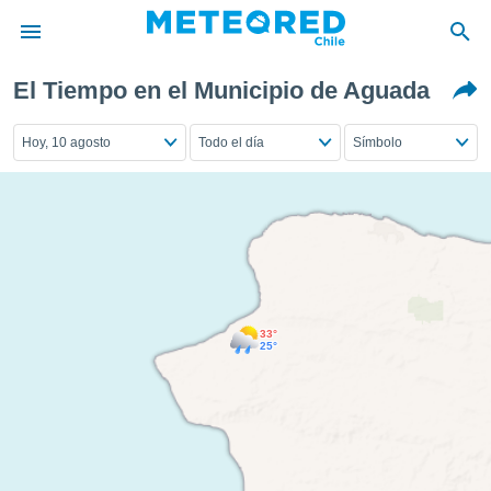
El Tiempo en el Municipio de Aguada
privacidad
o de
Hoy, 10 agosto
Todo el día
Símbolo
eteored.cl)
borado por
es para
ue la
 que se
e calidad.
eder a este
ediante las
opciones:
33°
25°
ookies y
e forma
d digital
ada, basada
mación