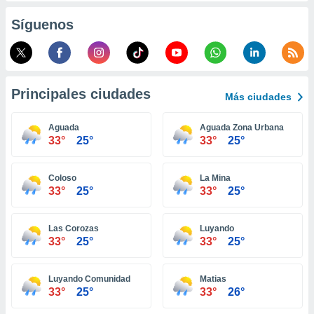
ento u
Síguenos
 de datos
er momento
ic en
o en
Principales ciudades
Más ciudades
 Cookies
en
eb.
Aguada
Aguada Zona Urbana
33°
25°
33°
25°
y
socios
el
Coloso
La Mina
33°
25°
33°
25°
to de
Las Corozas
Luyando
la
33°
25°
33°
25°
 en un
 y/o acceder
 de datos
Luyando Comunidad
Matias
ara
33°
25°
33°
26°
 anuncios
ar perfiles