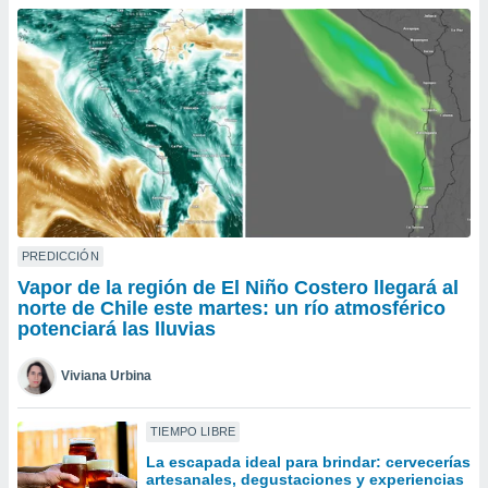
do en
 mismo.
sultar más
 en nuestra
 Cookies
y
ualquier
ento
 botón
ación de
kies
 disponible
PREDICCIÓN
e nuestra
Vapor de la región de El Niño Costero llegará al
.
norte de Chile este martes: un río atmosférico
potenciará las lluvias
IVAMENTE,
Viviana Urbina
as
 a cookies
TIEMPO LIBRE
 no aceptar
La escapada ideal para brindar: cervecerías
ón de
artesanales, degustaciones y experiencias