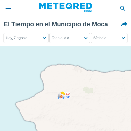
El Tiempo en el Municipio de Moca
privacidad
o de
Hoy, 7 agosto
Todo el día
Símbolo
eteored.cl)
borado por
es para
ue la
 que se
e calidad.
eder a este
ediante las
opciones:
31°
ookies y
23°
e forma
d digital
ada, basada
mación