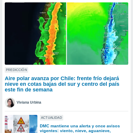
do en
 mismo.
sultar más
 en nuestra
 Cookies
y
ualquier
ento
 botón
ación de
kies
 disponible
PREDICCIÓN
e nuestra
Aire polar avanza por Chile: frente frío dejará
.
nieve en cotas bajas del sur y centro del país
este fin de semana
IVAMENTE,
Viviana Urbina
as
 a cookies
ACTUALIDAD
 no aceptar
DMC mantiene una alerta y once avisos
ón de
vigentes: viento, nieve, aguanieve,