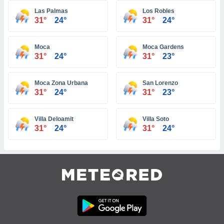
idad
Las Palmas
Los Robles
a, utilizar
31°
24°
31°
24°
a
 la
Moca
Moca Gardens
da, crear un
31°
24°
31°
23°
personalizar
o, uso de
a la
Moca Zona Urbana
San Lorenzo
e contenido
31°
24°
31°
23°
do, medir el
 de la
Villa Deloamit
Villa Soto
medir el
31°
24°
31°
24°
 del
 comprender
 través de
s o a través
nación de
edentes de
fuentes,
y mejora de
os, uso de
ados con el