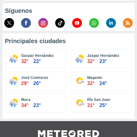
ento u
Síguenos
 de datos
er momento
ic en
o en
Principales ciudades
 Cookies
en
eb.
Gaspar Hernández
Jaspar Hernández
32°
22°
32°
23°
y
socios
el
José Contreras
Magante
29°
20°
32°
24°
to de
Moca
Río San Juan
la
34°
23°
31°
25°
 en un
 y/o acceder
 de datos
ara
 anuncios
ar perfiles