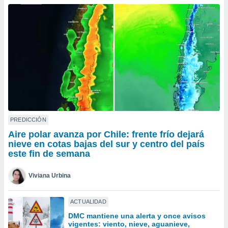
do en
 mismo.
sultar más
 en nuestra
 Cookies
y
ualquier
ento
 botón
ación de
kies
 disponible
PREDICCIÓN
e nuestra
Aire polar avanza por Chile: frente frío dejará
.
nieve en cotas bajas del sur y centro del país
este fin de semana
IVAMENTE,
Viviana Urbina
as
 a cookies
ACTUALIDAD
 no aceptar
DMC mantiene una alerta y once avisos
ón de
vigentes: viento, nieve, aguanieve,