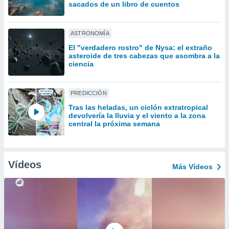
uedes
sacados de un libro de cuentos
uestro sitio
ed.cl. En
te
ASTRONOMÍA
 de que
El "verdadero rostro" de Nysa: el extraño
talarán
asteroide de tres cabezas que asombra a la
e sean
ciencia
para
a
por el sitio
PREDICCIÓN
o se
Tras las heladas, un ciclón extratropical
cookies para
devolvería la lluvia y el viento a la zona
central la próxima semana
nto ni para
licidad o
ado, aunque
Vídeos
Más Vídeos
sualizar
general no
ada. Puedes
 instalación
y acceder a
io web a
ste abono