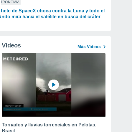
STRONOMÍA
hete de SpaceX choca contra la Luna y todo el
ndo mira hacia el satélite en busca del cráter
Vídeos
Más Vídeos
Tornados y lluvias torrenciales en Pelotas,
Brasil.