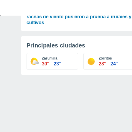
PLANTAS
No solo la lluvia dejó efectos: las fuertes
rachas de viento pusieron a prueba a frutales y
cultivos
Principales ciudades
Zarumilla
Zorritos
30°
23°
28°
24°