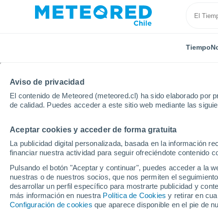
Tiempo
No
Aviso de privacidad
El contenido de Meteored (meteored.cl) ha sido elaborado por pr
de calidad. Puedes acceder a este sitio web mediante las sigui
Aceptar cookies y acceder de forma gratuita
Inicio
Perú
Tumbes
La publicidad digital personalizada, basada en la información r
financiar nuestra actividad para seguir ofreciéndote contenido c
El Tiempo en Tumbes
Pulsando el botón "Aceptar y continuar", puedes acceder a la w
nuestras o de nuestros socios, que nos permiten el seguimiento
desarrollar un perfil específico para mostrarte publicidad y co
Hoy, 7 agosto
Todo el día
Símbolo
más información en nuestra
Política de Cookies
y retirar en cu
Configuración de cookies
que aparece disponible en el pie de n