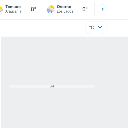
Temuco
Osorno
Puerto
8°
6°
Araucanía
Los Lagos
Los Lagos
°C