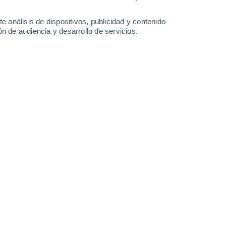
e análisis de dispositivos, publicidad y contenido
n de audiencia y desarrollo de servicios.
Leaflet
|
©
OpenStreetMap
|
ECMWF
by © Meteored