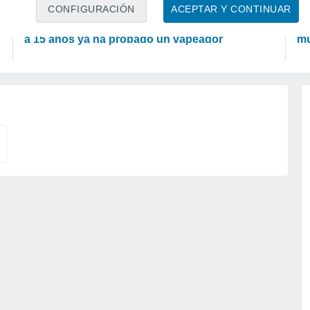
ACTUALIDAD
A
CONFIGURACIÓN
ACEPTAR Y CONTINUAR
Uno de cada tres adolescentes chilenos de 13
Co
a 15 años ya ha probado un vapeador
mu