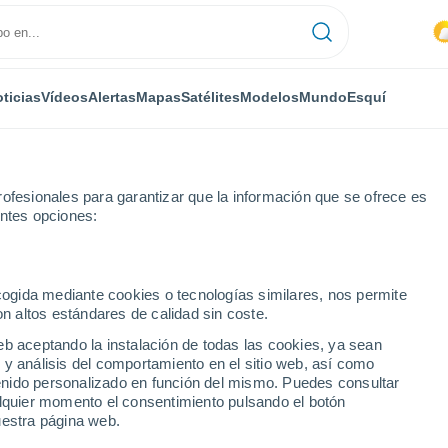
ticias
Vídeos
Alertas
Mapas
Satélites
Modelos
Mundo
Esquí
ofesionales para garantizar que la información que se ofrece es
entes opciones:
ecogida mediante cookies o tecnologías similares, nos permite
on altos estándares de calidad sin coste.
eb aceptando la instalación de todas las cookies, ya sean
 y análisis del comportamiento en el sitio web, así como
ntenido personalizado en función del mismo. Puedes consultar
alquier momento el consentimiento pulsando el botón
uestra página web.