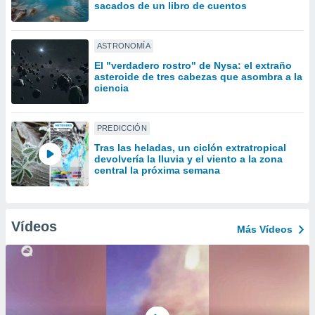
uedes
sacados de un libro de cuentos
uestro sitio
ed.cl. En
te
ASTRONOMÍA
 de que
El "verdadero rostro" de Nysa: el extraño
talarán
asteroide de tres cabezas que asombra a la
e sean
ciencia
para
a
por el sitio
PREDICCIÓN
o se
Tras las heladas, un ciclón extratropical
cookies para
devolvería la lluvia y el viento a la zona
central la próxima semana
nto ni para
licidad o
ado, aunque
Vídeos
Más Vídeos
sualizar
general no
ada. Puedes
 instalación
y acceder a
io web a
ste abono