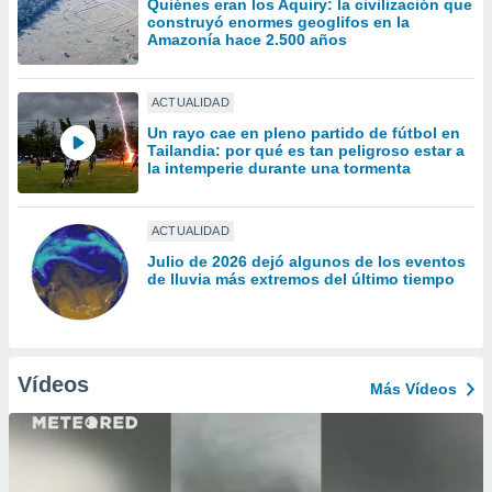
Quiénes eran los Aquiry: la civilización que
uedes
construyó enormes geoglifos en la
uestro sitio
Amazonía hace 2.500 años
ed.cl. En
te
 de que
ACTUALIDAD
talarán
e sean
Un rayo cae en pleno partido de fútbol en
Tailandia: por qué es tan peligroso estar a
para
la intemperie durante una tormenta
a
por el sitio
o se
ACTUALIDAD
cookies para
Julio de 2026 dejó algunos de los eventos
nto ni para
de lluvia más extremos del último tiempo
licidad o
ado, aunque
sualizar
Vídeos
general no
Más Vídeos
ada. Puedes
 instalación
y acceder a
io web a
ste abono