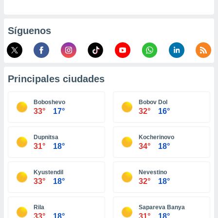
ento u
 de datos
Síguenos
er momento
ic en
o en
 Cookies
en
Principales ciudades
eb.
y
Boboshevo
Bobov Dol
socios
33°
17°
32°
16°
el
to de
Dupnitsa
Kocherinovo
31°
18°
34°
18°
la
 en un
Kyustendil
Nevestino
 y/o acceder
33°
18°
32°
18°
 de datos
ara
 anuncios
Rila
Sapareva Banya
ar perfiles
33°
18°
31°
18°