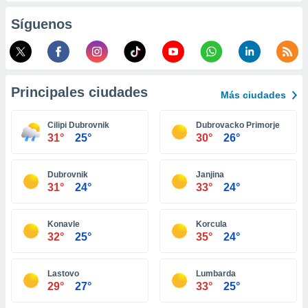
ento u
Síguenos
 de datos
er momento
ic en
o en
Principales ciudades
Más ciudades
 Cookies
en
eb.
Cilipi Dubrovnik
Dubrovacko Primorje
31°
25°
30°
26°
y
socios
el
Dubrovnik
Janjina
31°
24°
33°
24°
to de
Konavle
Korcula
la
32°
25°
35°
24°
 en un
 y/o acceder
 de datos
Lastovo
Lumbarda
ara
29°
27°
33°
25°
 anuncios
ar perfiles