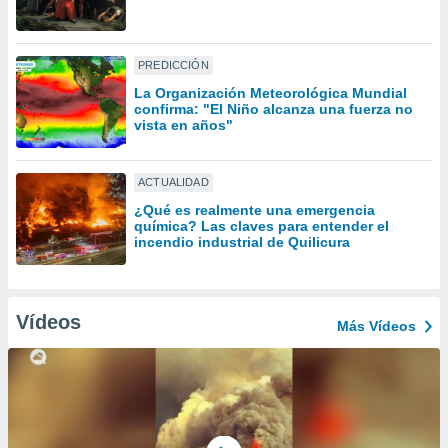
uedes
uestro sitio
ed.cl. En
te
PREDICCIÓN
 de que
La Organización Meteorológica Mundial
talarán
confirma: "El Niño alcanza una fuerza no
e sean
vista en años"
para
a
por el sitio
ACTUALIDAD
o se
¿Qué es realmente una emergencia
cookies para
química? Las claves para entender el
incendio industrial de Quilicura
nto ni para
licidad o
ado, aunque
Vídeos
Más Vídeos
sualizar
general no
ada. Puedes
 instalación
y acceder a
io web a
ste abono