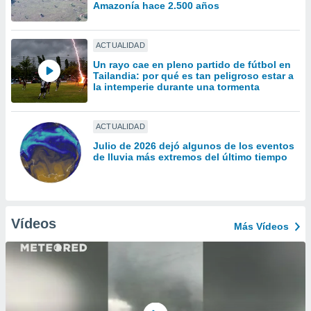
uedes
Amazonía hace 2.500 años
uestro sitio
ed.cl. En
te
ACTUALIDAD
 de que
Un rayo cae en pleno partido de fútbol en
talarán
Tailandia: por qué es tan peligroso estar a
e sean
la intemperie durante una tormenta
para
a
por el sitio
ACTUALIDAD
o se
Julio de 2026 dejó algunos de los eventos
cookies para
de lluvia más extremos del último tiempo
nto ni para
licidad o
ado, aunque
Vídeos
Más Vídeos
sualizar
general no
ada. Puedes
 instalación
y acceder a
io web a
ste abono