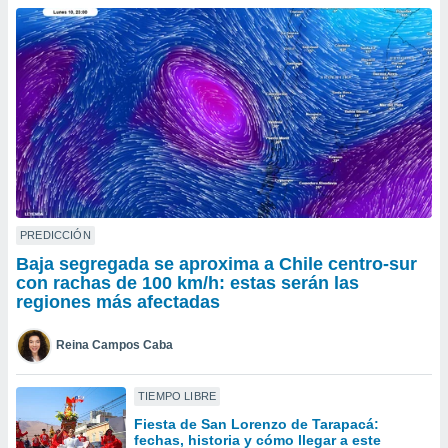
do en
 mismo.
sultar más
 en nuestra
 Cookies
y
ualquier
ento
 botón
ación de
kies
 disponible
PREDICCIÓN
e nuestra
Baja segregada se aproxima a Chile centro-sur
.
con rachas de 100 km/h: estas serán las
regiones más afectadas
IVAMENTE,
Reina Campos Caba
as
 a cookies
TIEMPO LIBRE
 no aceptar
Fiesta de San Lorenzo de Tarapacá:
ón de
fechas, historia y cómo llegar a este