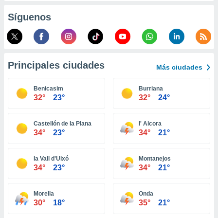
ento u
Síguenos
 de datos
er momento
ic en
o en
Principales ciudades
Más ciudades
 Cookies
en
eb.
Benicasim
Burriana
32°
23°
32°
24°
y
socios
el
Castellón de la Plana
l' Alcora
34°
23°
34°
21°
to de
la Vall d'Uixó
Montanejos
la
34°
23°
34°
21°
 en un
 y/o acceder
 de datos
Morella
Onda
ara
30°
18°
35°
21°
 anuncios
ar perfiles