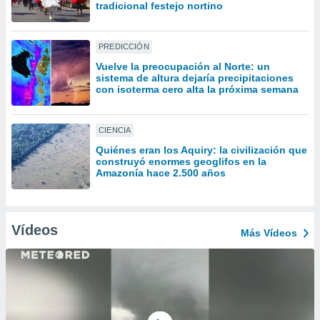
uedes
tradicional festejo nortino
uestro sitio
ed.cl. En
te
PREDICCIÓN
 de que
Vuelve la preocupación al Norte: un
talarán
sistema de altura dejaría precipitaciones
e sean
con isoterma cero alta la próxima semana
para
a
por el sitio
CIENCIA
o se
Quiénes eran los Aquiry: la civilización que
cookies para
construyó enormes geoglifos en la
Amazonía hace 2.500 años
nto ni para
licidad o
ado, aunque
Vídeos
Más Vídeos
sualizar
general no
ada. Puedes
 instalación
y acceder a
io web a
ste abono