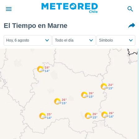
El Tiempo en Marne
privacidad
o de
Hoy, 6 agosto
Todo el día
Símbolo
eteored.cl)
borado por
es para
ue la
 que se
24°
14°
e calidad.
eder a este
ediante las
24°
13°
opciones:
26°
15°
26°
ookies y
15°
e forma
26°
26°
25°
14°
15°
14°
d digital
ada, basada
mación