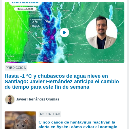
do en
 mismo.
sultar más
 en nuestra
 Cookies
y
ualquier
ento
 botón
ación de
kies
 disponible
PREDICCIÓN
e nuestra
Hasta -1 °C y chubascos de agua nieve en
.
Santiago: Javier Hernández anticipa el cambio
de tiempo para este fin de semana
IVAMENTE,
Javier Hernández Oramas
as
 a cookies
ACTUALIDAD
 no aceptar
Cinco casos de hantavirus reactivan la
ón de
alerta en Aysén: cómo evitar el contagio