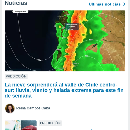
Noticias
Últimas noticias
do en
 mismo.
sultar más
 en nuestra
 Cookies
y
ualquier
ento
 botón
ación de
kies
 disponible
e nuestra
PREDICCIÓN
.
La nieve sorprenderá al valle de Chile centro-
sur: lluvia, viento y helada extrema para este fin
IVAMENTE,
de semana
as
Reina Campos Caba
 a cookies
 no aceptar
PREDICCIÓN
ón de