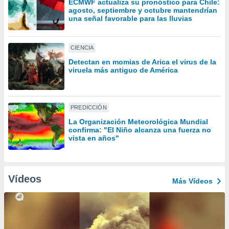
ECMWF actualiza su pronóstico para Chile:
uedes
agosto, septiembre y octubre mantendrían
uestro sitio
una señal favorable para las lluvias
ed.cl. En
te
 de que
CIENCIA
talarán
e sean
Detectan en momias de Arica el virus de la
viruela más antiguo de América
para
a
por el sitio
o se
PREDICCIÓN
cookies para
La Organización Meteorológica Mundial
nto ni para
confirma: "El Niño alcanza una fuerza no
vista en años"
licidad o
ado, aunque
sualizar
Vídeos
general no
Más Vídeos
ada. Puedes
 instalación
y acceder a
io web a
ste abono