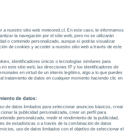
12°
1°
Les
Mureaux
r a nuestro sitio web meteored.cl. En este caso, te informamos
tizar la navegación por el sitio web, pero no se utilizarán
dad o contenido personalizado, aunque sí podrás visualizar
ción de cookies y acceder a nuestro sitio web a través de este
26°
26°
12°
12°
Plaisir
es, identificadores únicos o tecnologías similares para
Versalles
n este sitio web, las direcciones IP y los identificadores de
rsonales en virtud de un interés legítimo, algo a lo que puedes
 al tratamiento de datos en cualquier momento haciendo clic en
26°
miento de datos:
11°
uso de datos limitados para seleccionar anuncios básicos, crear
ambouillet
ccionar la publicidad personalizada, crear un perfil para
ontenido personalizado, medir el rendimiento de la publicidad,
vés de estadísticas o a través de la combinación de datos
rvicios, uso de datos limitados con el objetivo de seleccionar el