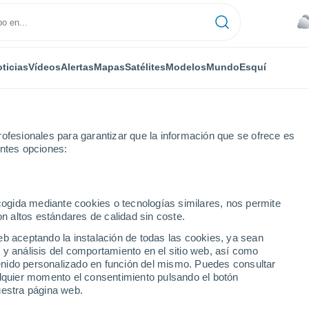
ticias
Vídeos
Alertas
Mapas
Satélites
Modelos
Mundo
Esquí
ofesionales para garantizar que la información que se ofrece es
entes opciones:
ecogida mediante cookies o tecnologías similares, nos permite
on altos estándares de calidad sin coste.
eb aceptando la instalación de todas las cookies, ya sean
 y análisis del comportamiento en el sitio web, así como
ntenido personalizado en función del mismo. Puedes consultar
alquier momento el consentimiento pulsando el botón
uestra página web.
27°
6°