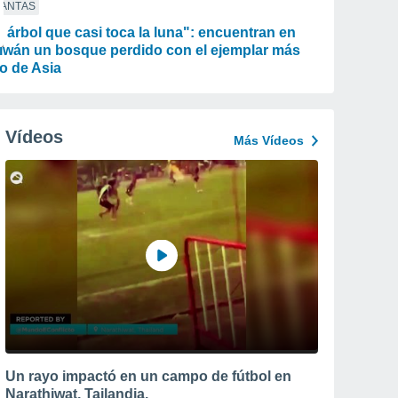
LANTAS
l árbol que casi toca la luna": encuentran en
iwán un bosque perdido con el ejemplar más
to de Asia
Vídeos
Más Vídeos
Un rayo impactó en un campo de fútbol en
Narathiwat, Tailandia.