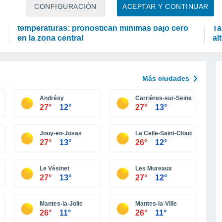
PREDICCIÓN
P
CONFIGURACIÓN
ACEPTAR Y CONTINUAR
Tras el sistema frontal llegan bajas
"E
temperaturas: pronostican mínimas bajo cero
Ta
en la zona central
al
Más ciudades
Andrésy
Carrières-sur-Seine
27°
12°
27°
13°
Jouy-en-Josas
La Celle-Saint-Cloud
27°
13°
26°
12°
Le Vésinet
Les Mureaux
27°
13°
27°
12°
Mantes-la-Jolie
Mantes-la-Ville
26°
11°
26°
11°