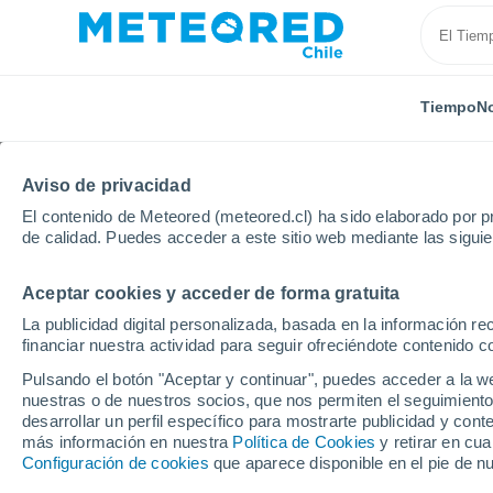
Tiempo
No
Aviso de privacidad
El contenido de Meteored (meteored.cl) ha sido elaborado por pr
de calidad. Puedes acceder a este sitio web mediante las sigui
Aceptar cookies y acceder de forma gratuita
Inicio
Francia
Isla de Francia
Yvelines
La publicidad digital personalizada, basada en la información r
financiar nuestra actividad para seguir ofreciéndote contenido c
El Tiempo en Yvelines
Pulsando el botón "Aceptar y continuar", puedes acceder a la w
nuestras o de nuestros socios, que nos permiten el seguimiento
desarrollar un perfil específico para mostrarte publicidad y co
Hoy, 7 agosto
Todo el día
Símbolo
más información en nuestra
Política de Cookies
y retirar en cu
Configuración de cookies
que aparece disponible en el pie de n
2