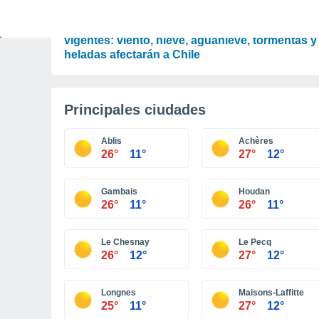
ACTUALIDAD
DMC mantiene una alerta y once avisos
vigentes: viento, nieve, aguanieve, tormentas y
heladas afectarán a Chile
Principales ciudades
Ablis
Achères
26°
11°
27°
12°
Gambais
Houdan
26°
11°
26°
11°
Le Chesnay
Le Pecq
26°
12°
27°
12°
Longnes
Maisons-Laffitte
25°
11°
27°
12°