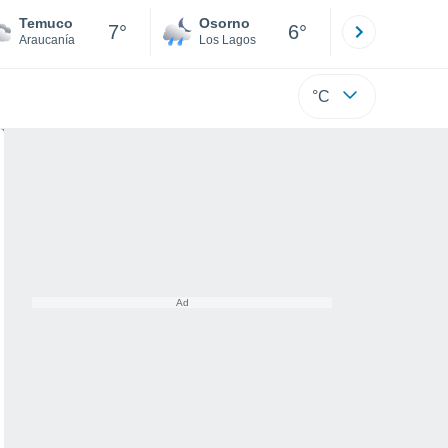
Temuco
Osorno
Puerto
7°
6°
Araucanía
Los Lagos
Los Lagos
°C