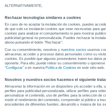
1
ALTERNATIVAMENTE,
Mantes-la-
Jolie
Rechazar tecnologías similares a cookies
En caso de no aceptar la instalación de cookies, puedes accede
de que solo se instalarán cookies que sean necesarias para garan
cookies para analizar el comportamiento ni para mostrar publici
publicidad general no personalizada. Puedes rechazar la instala
abono pulsando el botón "Rechazar".
Con su consentimiento, nosotros y
nuestros socios
usamos cooki
26°
11°
almacenar, acceder y procesar datos personales como su visita e
Gambais
cookies. Es posible que algunos proveedores traten tus datos pe
oponerte. Para ello, puede retirar su consentimiento u oponerse
"Configurar"
o en nuestra
Política de Cookies
en este sitio web.
Nosotros y nuestros socios hacemos el siguiente trata
Almacenar la información en un dispositivo y/o acceder a ella, 
R
perfiles para publicidad personalizada, utilizar perfiles para sele
personalizar el contenido, uso de perfiles para la selección de c
medir el rendimiento del contenido, comprender al público a tra
procedentes de diferentes fuentes, desarrollo y mejora de los se