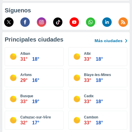
ento u
Síguenos
 de datos
er momento
ic en
o en
Principales ciudades
Más ciudades
 Cookies
en
eb.
Alban
Albi
31°
18°
33°
18°
y
socios
el
Arfons
Blaye-les-Mines
29°
16°
33°
18°
to de
Busque
Cadix
la
33°
19°
33°
18°
 en un
 y/o acceder
 de datos
Cahuzac-sur-Vère
Cambon
ara
32°
17°
33°
18°
 anuncios
ar perfiles