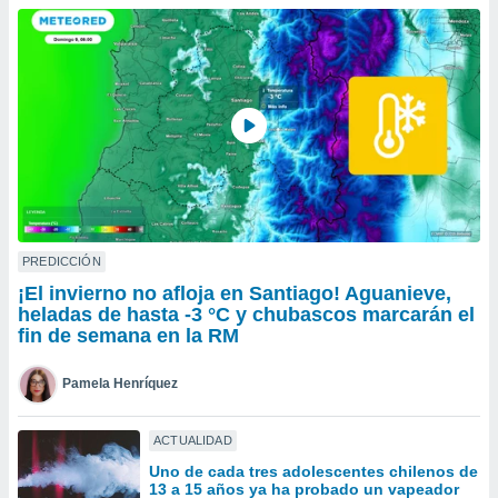
do en
 mismo.
sultar más
 en nuestra
 Cookies
y
ualquier
ento
 botón
ación de
kies
 disponible
PREDICCIÓN
e nuestra
¡El invierno no afloja en Santiago! Aguanieve,
.
heladas de hasta -3 °C y chubascos marcarán el
fin de semana en la RM
IVAMENTE,
Pamela Henríquez
as
 a cookies
ACTUALIDAD
 no aceptar
Uno de cada tres adolescentes chilenos de
ón de
13 a 15 años ya ha probado un vapeador