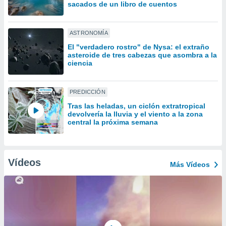
uedes
sacados de un libro de cuentos
uestro sitio
ed.cl. En
te
ASTRONOMÍA
 de que
El "verdadero rostro" de Nysa: el extraño
talarán
asteroide de tres cabezas que asombra a la
e sean
ciencia
para
a
por el sitio
PREDICCIÓN
o se
Tras las heladas, un ciclón extratropical
cookies para
devolvería la lluvia y el viento a la zona
central la próxima semana
nto ni para
licidad o
ado, aunque
Vídeos
Más Vídeos
sualizar
general no
ada. Puedes
 instalación
y acceder a
io web a
ste abono