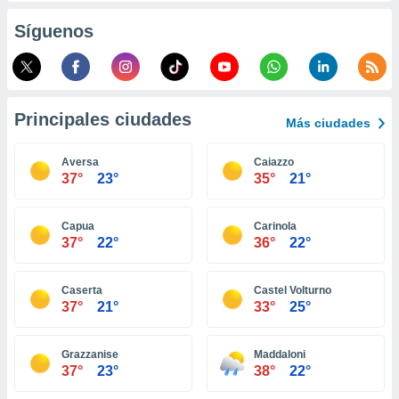
ento u
Síguenos
 de datos
er momento
ic en
o en
Principales ciudades
Más ciudades
 Cookies
en
eb.
Aversa
Caiazzo
37°
23°
35°
21°
y
socios
el
Capua
Carinola
37°
22°
36°
22°
to de
Caserta
Castel Volturno
la
37°
21°
33°
25°
 en un
 y/o acceder
 de datos
Grazzanise
Maddaloni
ara
37°
23°
38°
22°
 anuncios
ar perfiles