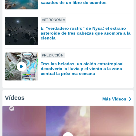
uedes
sacados de un libro de cuentos
uestro sitio
ed.cl. En
te
ASTRONOMÍA
 de que
El "verdadero rostro" de Nysa: el extraño
talarán
asteroide de tres cabezas que asombra a la
e sean
ciencia
para
a
por el sitio
PREDICCIÓN
o se
Tras las heladas, un ciclón extratropical
cookies para
devolvería la lluvia y el viento a la zona
central la próxima semana
nto ni para
licidad o
ado, aunque
Vídeos
Más Vídeos
sualizar
general no
ada. Puedes
 instalación
y acceder a
io web a
ste abono