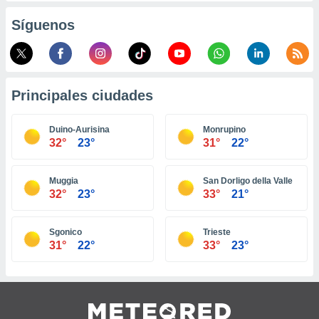
ento u
Síguenos
 de datos
er momento
ic en
o en
Principales ciudades
 Cookies
en
eb.
Duino-Aurisina
Monrupino
32°
23°
31°
22°
y
socios
el
Muggia
San Dorligo della Valle
32°
23°
33°
21°
to de
Sgonico
Trieste
la
31°
22°
33°
23°
 en un
 y/o acceder
 de datos
ara
 anuncios
ar perfiles