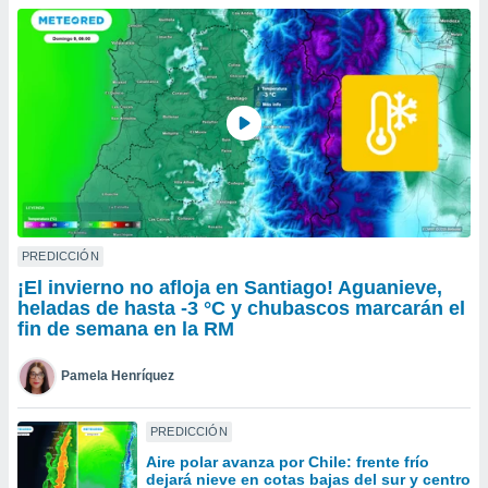
do en
 mismo.
sultar más
 en nuestra
 Cookies
y
ualquier
ento
 botón
ación de
kies
 disponible
PREDICCIÓN
e nuestra
¡El invierno no afloja en Santiago! Aguanieve,
.
heladas de hasta -3 °C y chubascos marcarán el
fin de semana en la RM
IVAMENTE,
Pamela Henríquez
as
 a cookies
PREDICCIÓN
 no aceptar
Aire polar avanza por Chile: frente frío
ón de
dejará nieve en cotas bajas del sur y centro