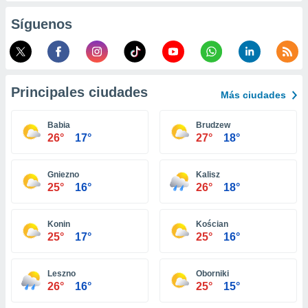
ento u
Síguenos
 de datos
er momento
ic en
o en
Principales ciudades
Más ciudades
 Cookies
en
eb.
Babia
Brudzew
26°
17°
27°
18°
y
socios
el
Gniezno
Kalisz
25°
16°
26°
18°
to de
Konin
Kościan
la
25°
17°
25°
16°
 en un
 y/o acceder
 de datos
Leszno
Oborniki
ara
26°
16°
25°
15°
 anuncios
ar perfiles