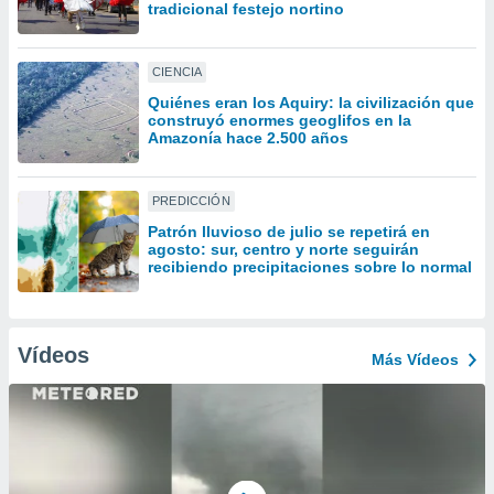
uedes
tradicional festejo nortino
uestro sitio
ed.cl. En
te
CIENCIA
 de que
Quiénes eran los Aquiry: la civilización que
talarán
construyó enormes geoglifos en la
e sean
Amazonía hace 2.500 años
para
a
por el sitio
PREDICCIÓN
o se
Patrón lluvioso de julio se repetirá en
cookies para
agosto: sur, centro y norte seguirán
recibiendo precipitaciones sobre lo normal
nto ni para
licidad o
ado, aunque
Vídeos
Más Vídeos
sualizar
general no
ada. Puedes
 instalación
y acceder a
io web a
ste abono