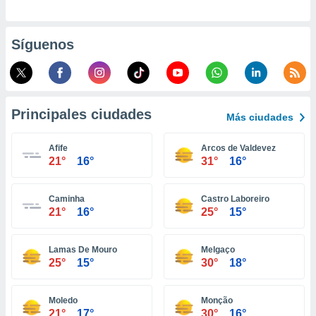
ento u
 de datos
Síguenos
er momento
ic en
o en
 Cookies
en
Principales ciudades
Más ciudades
eb.
y
Afife
Arcos de Valdevez
socios
21°
16°
31°
16°
el
to de
Caminha
Castro Laboreiro
21°
16°
25°
15°
la
 en un
Lamas De Mouro
Melgaço
 y/o acceder
25°
15°
30°
18°
 de datos
ara
 anuncios
Moledo
Monção
ar perfiles
21°
17°
30°
16°