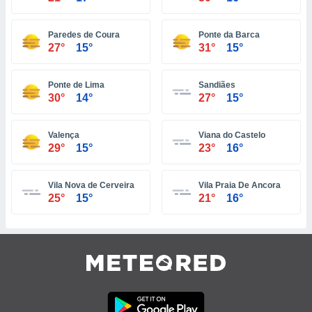
idad
a, utilizar
a
Paredes de Coura
Ponte da Barca
27°
15°
31°
15°
 la
da, crear un
Ponte de Lima
Sandiães
personalizar
30°
14°
27°
15°
o, uso de
a la
e contenido
Valença
Viana do Castelo
do, medir el
29°
15°
23°
16°
 de la
medir el
 del
Vila Nova de Cerveira
Vila Praia De Ancora
 comprender
25°
15°
21°
16°
 través de
s o a través
nación de
edentes de
fuentes,
y mejora de
os, uso de
ados con el