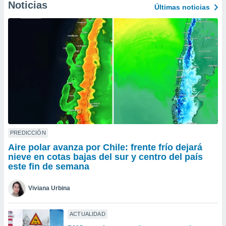
Noticias
Últimas noticias
do en
 mismo.
sultar más
 en nuestra
 Cookies
y
ualquier
ento
 botón
ación de
kies
 disponible
e nuestra
PREDICCIÓN
.
Aire polar avanza por Chile: frente frío dejará
nieve en cotas bajas del sur y centro del país
IVAMENTE,
este fin de semana
as
Viviana Urbina
 a cookies
 no aceptar
ACTUALIDAD
ón de