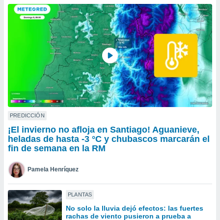
do en
 mismo.
sultar más
 en nuestra
 Cookies
y
ualquier
ento
 botón
ación de
kies
 disponible
PREDICCIÓN
e nuestra
¡El invierno no afloja en Santiago! Aguanieve,
.
heladas de hasta -3 °C y chubascos marcarán el
fin de semana en la RM
IVAMENTE,
Pamela Henríquez
as
 a cookies
PLANTAS
 no aceptar
No solo la lluvia dejó efectos: las fuertes
ón de
rachas de viento pusieron a prueba a