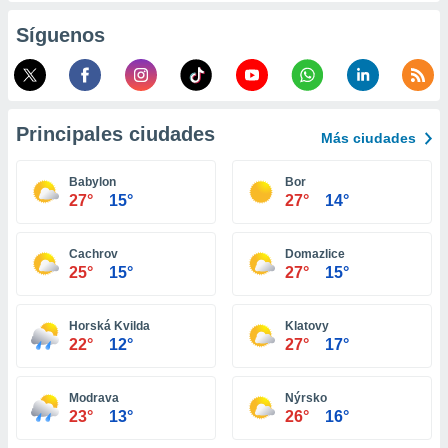
ento u
Síguenos
 de datos
er momento
ic en
o en
Principales ciudades
Más ciudades
 Cookies
en
eb.
Babylon
Bor
27°
15°
27°
14°
y
socios
el
Cachrov
Domazlice
25°
15°
27°
15°
to de
Horská Kvilda
Klatovy
la
22°
12°
27°
17°
 en un
 y/o acceder
 de datos
Modrava
Nýrsko
ara
23°
13°
26°
16°
 anuncios
ar perfiles