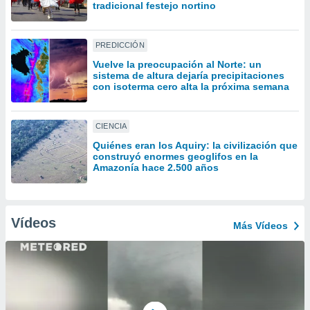
uedes
tradicional festejo nortino
uestro sitio
ed.cl. En
te
PREDICCIÓN
 de que
Vuelve la preocupación al Norte: un
talarán
sistema de altura dejaría precipitaciones
e sean
con isoterma cero alta la próxima semana
para
a
por el sitio
CIENCIA
o se
Quiénes eran los Aquiry: la civilización que
cookies para
construyó enormes geoglifos en la
Amazonía hace 2.500 años
nto ni para
licidad o
ado, aunque
Vídeos
Más Vídeos
sualizar
general no
ada. Puedes
 instalación
y acceder a
io web a
ste abono