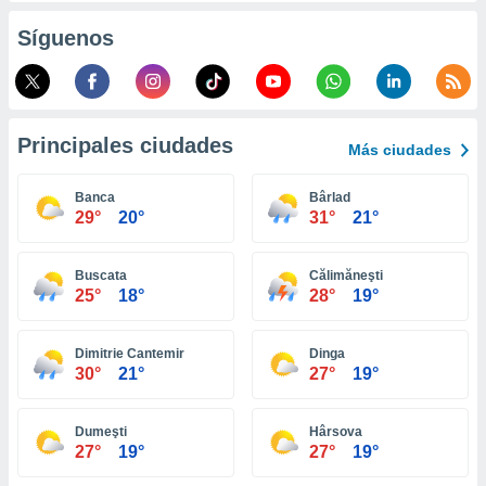
ento u
Síguenos
 de datos
er momento
ic en
o en
Principales ciudades
Más ciudades
 Cookies
en
eb.
Banca
Bârlad
29°
20°
31°
21°
y
socios
el
Buscata
Călimăneşti
25°
18°
28°
19°
to de
Dimitrie Cantemir
Dinga
la
30°
21°
27°
19°
 en un
 y/o acceder
 de datos
Dumeşti
Hârsova
ara
27°
19°
27°
19°
 anuncios
ar perfiles