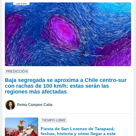
do en
 mismo.
sultar más
 en nuestra
 Cookies
y
ualquier
ento
 botón
ación de
kies
 disponible
PREDICCIÓN
e nuestra
Baja segregada se aproxima a Chile centro-sur
.
con rachas de 100 km/h: estas serán las
regiones más afectadas
IVAMENTE,
Reina Campos Caba
as
 a cookies
TIEMPO LIBRE
 no aceptar
Fiesta de San Lorenzo de Tarapacá:
ón de
fechas, historia y cómo llegar a este