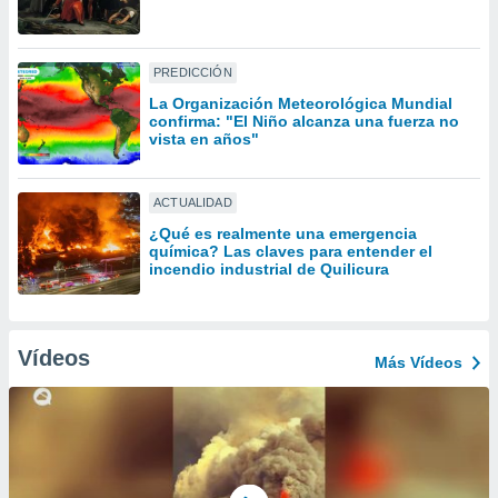
uedes
uestro sitio
ed.cl. En
te
PREDICCIÓN
 de que
La Organización Meteorológica Mundial
talarán
confirma: "El Niño alcanza una fuerza no
e sean
vista en años"
para
a
por el sitio
ACTUALIDAD
o se
¿Qué es realmente una emergencia
cookies para
química? Las claves para entender el
incendio industrial de Quilicura
nto ni para
licidad o
ado, aunque
Vídeos
Más Vídeos
sualizar
general no
ada. Puedes
 instalación
y acceder a
io web a
ste abono