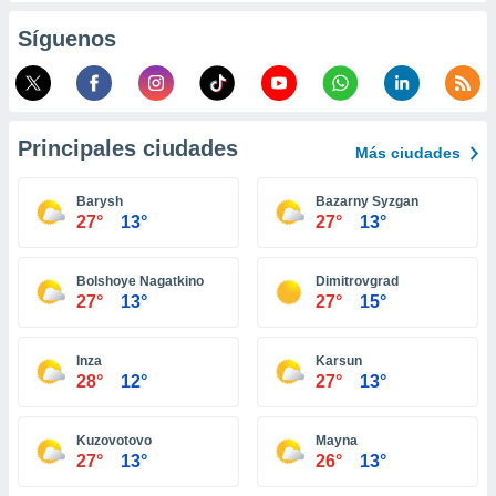
ento u
Síguenos
 de datos
er momento
ic en
o en
Principales ciudades
Más ciudades
 Cookies
en
eb.
Barysh
Bazarny Syzgan
27°
13°
27°
13°
y
socios
el
Bolshoye Nagatkino
Dimitrovgrad
27°
13°
27°
15°
to de
Inza
Karsun
la
28°
12°
27°
13°
 en un
 y/o acceder
 de datos
Kuzovotovo
Mayna
ara
27°
13°
26°
13°
 anuncios
ar perfiles