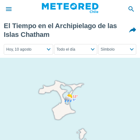
El Tiempo en el Archipielago de las
privacidad
Islas Chatham
o de
eteored.cl)
Hoy, 10 agosto
Todo el día
Símbolo
borado por
es para
ue la
 que se
e calidad.
eder a este
ediante las
opciones:
12°
9°
ookies y
e forma
d digital
ada, basada
mación