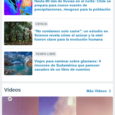
Hasta 80 mm de lluvias en el norte: Chile se
uedes
prepara para nuevo evento de
uestro sitio
precipitaciones, riesgoso para la población
ed.cl. En
te
 de que
CIENCIA
talarán
e sean
“No comíamos solo carne": un estudio en
Science revela cómo el azúcar y la miel
para
fueron clave para la evolución humana
a
por el sitio
o se
TIEMPO LIBRE
cookies para
Viajes para caminar sobre glaciares: 4
nto ni para
rincones de Sudamérica que parecen
sacados de un libro de cuentos
licidad o
ado, aunque
sualizar
Vídeos
general no
Más Vídeos
ada. Puedes
 instalación
y acceder a
io web a
ste abono