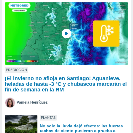
do en
 mismo.
sultar más
 en nuestra
 Cookies
y
ualquier
ento
 botón
ación de
kies
 disponible
PREDICCIÓN
e nuestra
¡El invierno no afloja en Santiago! Aguanieve,
.
heladas de hasta -3 °C y chubascos marcarán el
fin de semana en la RM
IVAMENTE,
Pamela Henríquez
as
 a cookies
PLANTAS
 no aceptar
No solo la lluvia dejó efectos: las fuertes
ón de
rachas de viento pusieron a prueba a