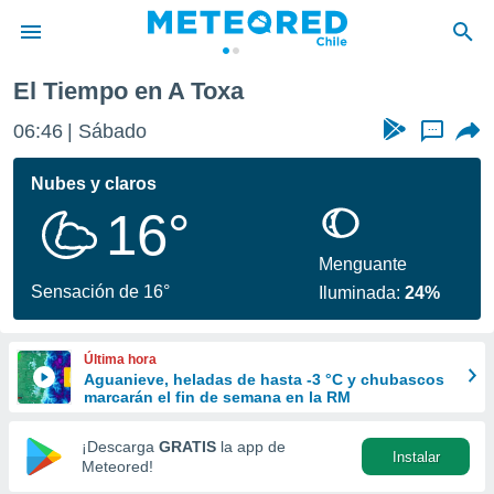
El Tiempo en A Toxa
privacidad
06:46
Sábado
...
o de
eteored.cl)
borado por
Nubes y claros
es para
16°
ue la
 que se
e calidad.
Menguante
eder a este
Sensación de 16°
Iluminada:
24%
ediante las
opciones:
Última hora
ookies y
Aguanieve, heladas de hasta -3 °C y chubascos
e forma
marcarán el fin de semana en la RM
d digital
¡Descarga
GRATIS
la app de
Instalar
ada, basada
Meteored!
mación