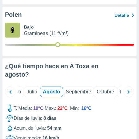
 seleccionar
o.
Polen
Detalle
calización
precisa e
Bajo
ión mediante
Gramíneas (11 #/m³)
, publicidad
dos,
 publicidad
,
¿Qué tiempo hace en A Toxa en
ón de
agosto
?
 desarrollo
s.
tros 1199
yo
Junio
Julio
Agosto
Septiembre
Octubre
Noviemb
ios
T. Media:
19°C
Max.:
22°C
Min:
16°C
Días de lluvia:
8
días
Acum. de lluvia:
54 mm
Viento medio:
16 km/h