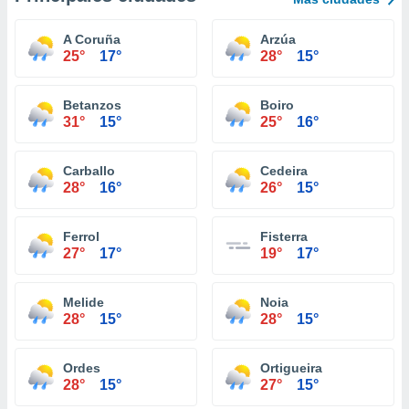
A Coruña
Arzúa
25°
17°
28°
15°
Betanzos
Boiro
31°
15°
25°
16°
Carballo
Cedeira
28°
16°
26°
15°
Ferrol
Fisterra
27°
17°
19°
17°
Melide
Noia
28°
15°
28°
15°
Ordes
Ortigueira
28°
15°
27°
15°