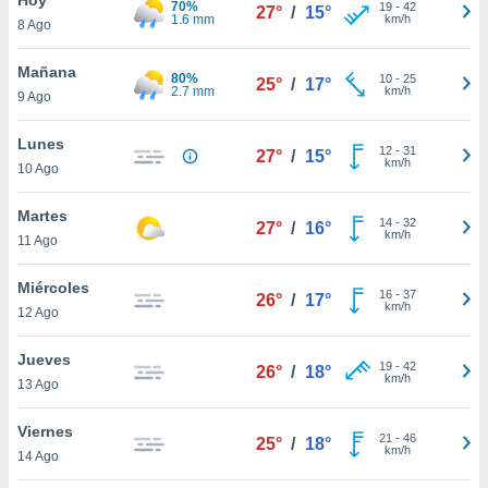
70%
19
-
42
27°
/
15°
1.6 mm
km/h
8 Ago
do en
 mismo.
sultar más
Mañana
80%
10
-
25
25°
/
17°
 en nuestra
2.7 mm
km/h
9 Ago
 Cookies
y
ualquier
Lunes
12
-
31
27°
/
15°
km/h
10 Ago
ento
 botón
ación de
Martes
14
-
32
27°
/
16°
kies
km/h
11 Ago
 disponible
e nuestra
Miércoles
16
-
37
.
26°
/
17°
km/h
12 Ago
IVAMENTE,
Jueves
19
-
42
26°
/
18°
km/h
13 Ago
as
 a cookies
Viernes
21
-
46
25°
/
18°
km/h
 no aceptar
14 Ago
ón de