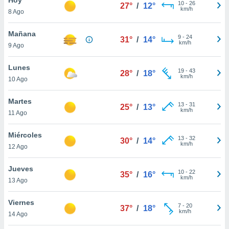
10
-
26
27°
/
12°
km/h
8 Ago
do en
 mismo.
sultar más
Mañana
9
-
24
31°
/
14°
 en nuestra
km/h
9 Ago
 Cookies
y
ualquier
Lunes
19
-
43
28°
/
18°
km/h
10 Ago
ento
 botón
ación de
Martes
13
-
31
25°
/
13°
kies
km/h
11 Ago
 disponible
e nuestra
Miércoles
13
-
32
.
30°
/
14°
km/h
12 Ago
IVAMENTE,
Jueves
10
-
22
35°
/
16°
km/h
13 Ago
as
 a cookies
Viernes
7
-
20
37°
/
18°
km/h
 no aceptar
14 Ago
ón de