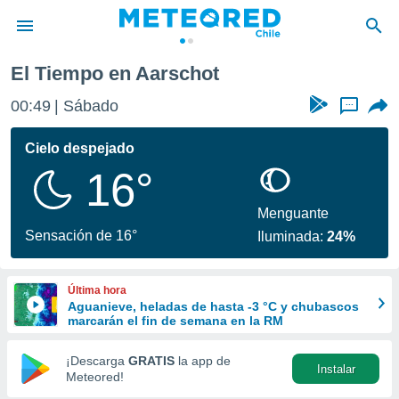
arschot
El Tiempo en Aarschot
privacidad
00:49
Sábado
...
o de
eteored.cl)
borado por
Cielo despejado
es para
16°
ue la
 que se
e calidad.
Menguante
eder a este
Sensación de 16°
Iluminada:
24%
ediante las
opciones:
Última hora
ookies y
Aguanieve, heladas de hasta -3 °C y chubascos
e forma
marcarán el fin de semana en la RM
d digital
¡Descarga
GRATIS
la app de
Instalar
ada, basada
Meteored!
mación