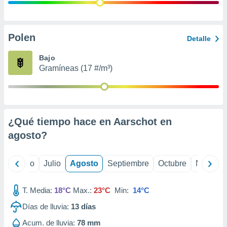
 seleccionar
o.
calización
precisa e
Polen
Detalle
ión mediante
Bajo
, publicidad
Gramíneas (17 #/m³)
dos,
 publicidad
,
ón de
¿Qué tiempo hace en Aarschot en
 desarrollo
s.
agosto
?
tros 1199
ios
yo
Junio
Julio
Agosto
Septiembre
Octubre
Noviemb
T. Media:
18°C
Max.:
23°C
Min:
14°C
Días de lluvia:
13
días
Acum. de lluvia:
78 mm