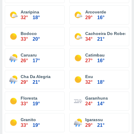
Araripina
Arcoverde
32°
18°
29°
16°
Bodoco
Cachoeira Do Roberto
33°
20°
34°
21°
Caruaru
Catimbau
26°
17°
27°
16°
Cha Da Alegria
Exu
29°
21°
32°
18°
Floresta
Garanhuns
33°
19°
24°
14°
Granito
Igarassu
33°
19°
29°
21°