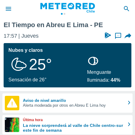
El Tiempo en Abreu E Lima - PE
privacidad
17:57
Jueves
...
o de
eteored.cl)
borado por
Nubes y claros
es para
25°
ue la
 que se
e calidad.
Menguante
eder a este
Sensación de 26°
Iluminada:
44%
ediante las
opciones:
ookies y
Aviso de nivel amarillo
Alerta moderada por otros en Abreu E Lima hoy
e forma
d digital
Última hora
ada, basada
La nieve sorprenderá al valle de Chile centro-sur
este fin de semana
mación