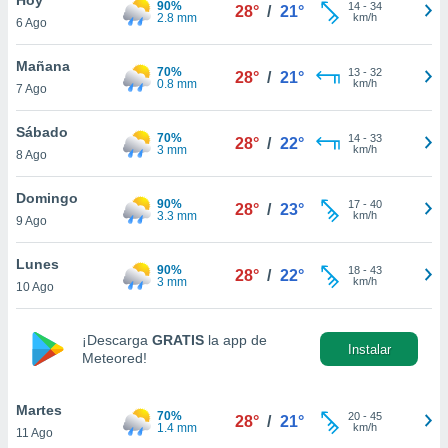
90%
14
-
34
28°
/
21°
2.8 mm
km/h
6 Ago
do en
 mismo.
sultar más
Mañana
70%
13
-
32
28°
/
21°
 en nuestra
0.8 mm
km/h
7 Ago
 Cookies
y
ualquier
Sábado
70%
14
-
33
28°
/
22°
3 mm
km/h
8 Ago
ento
 botón
ación de
Domingo
90%
17
-
40
28°
/
23°
kies
3.3 mm
km/h
9 Ago
 disponible
e nuestra
Lunes
90%
18
-
43
.
28°
/
22°
3 mm
km/h
10 Ago
IVAMENTE,
¡Descarga
GRATIS
la app de
Instalar
Meteored!
as
 a cookies
Martes
 no aceptar
70%
20
-
45
28°
/
21°
1.4 mm
km/h
11 Ago
ón de