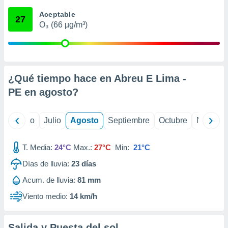
 seleccionar
o.
Aceptable
27
O₃ (66 µg/m³)
calización
precisa e
ión mediante
, publicidad
¿Qué tiempo hace en Abreu E Lima -
dos,
PE en
agosto
?
 publicidad
,
ón de
yo
Junio
Julio
Agosto
Septiembre
Octubre
Noviemb
 desarrollo
s.
T. Media:
24°C
Max.:
27°C
Min:
21°C
tros 1199
ios
Días de lluvia:
23
días
Acum. de lluvia:
81 mm
Viento medio:
14 km/h
Salida y Puesta del sol