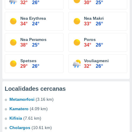
32°
26°
30°
25°
Nea Erythrea
Nea Makri
34°
24°
33°
26°
Nea Peramos
Poros
38°
25°
34°
26°
Spetses
Vouliagmeni
29°
26°
32°
26°
Localidades cercanas
Metamorfosi
(3.16 km)
Kamatero
(4.09 km)
Kifisia
(7.61 km)
Cholargos
(10.61 km)