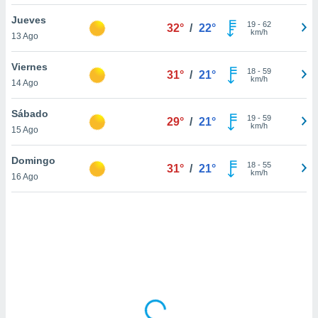
uedes
uestro sitio
Jueves
19
-
62
32°
/
22°
ed.cl. En
km/h
13 Ago
te
 de que
Viernes
talarán
18
-
59
31°
/
21°
km/h
14 Ago
e sean
para
a
Sábado
19
-
59
29°
/
21°
por el sitio
km/h
15 Ago
o se
cookies para
Domingo
18
-
55
31°
/
21°
km/h
16 Ago
nto ni para
licidad o
ado, aunque
sualizar
general no
ada. Puedes
 instalación
y acceder a
io web a
ste abono