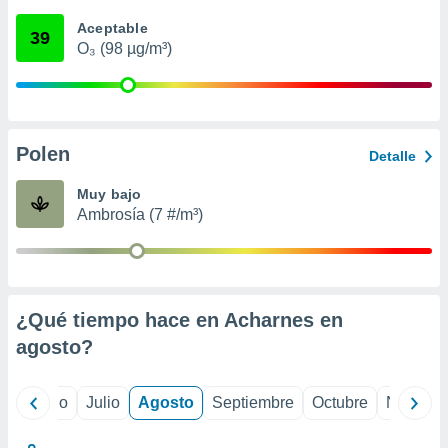
 seleccionar
o.
Aceptable
39
O₃ (98 µg/m³)
calización
precisa e
ión mediante
, publicidad
Polen
Detalle
dos,
 publicidad
Muy bajo
,
Ambrosía (7 #/m³)
ón de
 desarrollo
s.
tros 1199
ios
¿Qué tiempo hace en Acharnes en
agosto
?
yo
Junio
Julio
Agosto
Septiembre
Octubre
Noviemb