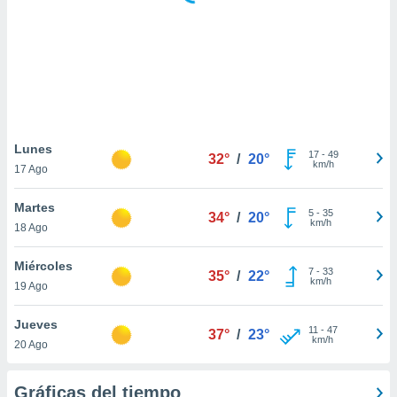
 botón
.
nto,
cios
kies,
ores únicos
Lunes
17
-
49
as similares
32°
/
20°
km/h
17 Ago
nar,
rocesar
Martes
onales como
5
-
35
34°
/
20°
km/h
 este sitio
18 Ago
recciones IP
ficadores de
Miércoles
7
-
33
35°
/
22°
 posible
km/h
19 Ago
s
 traten tus
Jueves
nales en
11
-
47
37°
/
23°
km/h
 interés
20 Ago
go a lo que
nerte. Para
Gráficas del tiempo
retirar su