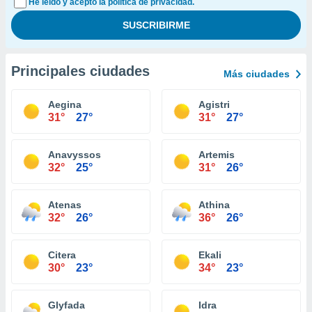
He leído y acepto la política de privacidad.
Principales ciudades
Más ciudades
Aegina
Agistri
31°
27°
31°
27°
Anavyssos
Artemis
32°
25°
31°
26°
Atenas
Athina
32°
26°
36°
26°
Citera
Ekali
30°
23°
34°
23°
Glyfada
Idra