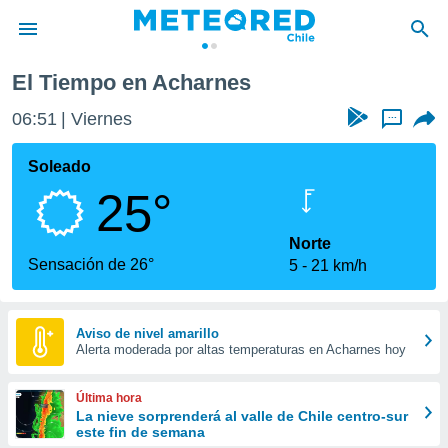
El Tiempo en Acharnes
privacidad
06:51
Viernes
...
o de
eteored.cl)
borado por
Soleado
es para
25°
ue la
 que se
e calidad.
Norte
eder a este
Sensación de 26°
5
21 km/h
ediante las
opciones:
ookies y
Aviso de nivel amarillo
Alerta moderada por altas temperaturas en Acharnes hoy
e forma
d digital
Última hora
ada, basada
La nieve sorprenderá al valle de Chile centro-sur
este fin de semana
mación