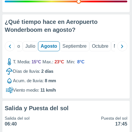
 seleccionar
o.
calización
precisa e
¿Qué tiempo hace en Aeropuerto
ión mediante
Wonderboom en
agosto
?
, publicidad
yo
Junio
Julio
Agosto
Septiembre
Octubre
Noviemb
dos,
 publicidad
,
T. Media:
15°C
Max.:
23°C
Min:
8°C
ón de
Días de lluvia:
2
días
 desarrollo
s.
Acum. de lluvia:
8 mm
tros 1199
Viento medio:
11 km/h
ios
Salida y Puesta del sol
Salida del sol
Puesta del sol
06:40
17:45