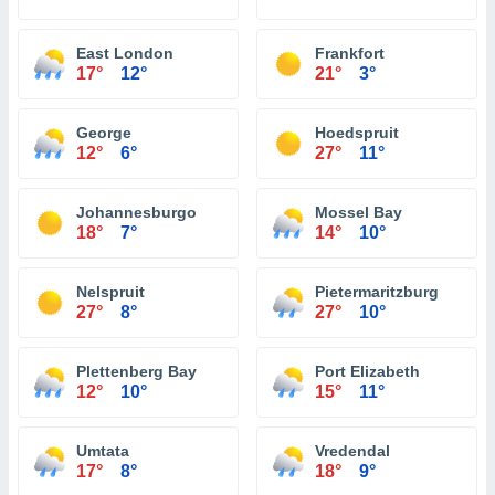
East London
Frankfort
17°
12°
21°
3°
George
Hoedspruit
12°
6°
27°
11°
Johannesburgo
Mossel Bay
18°
7°
14°
10°
Nelspruit
Pietermaritzburg
27°
8°
27°
10°
Plettenberg Bay
Port Elizabeth
12°
10°
15°
11°
Umtata
Vredendal
17°
8°
18°
9°