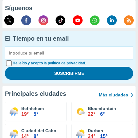
Síguenos
El Tiempo en tu email
He leído y acepto la política de privacidad.
Principales ciudades
Más ciudades
Bethlehem
Bloemfontein
19°
5°
22°
6°
Ciudad del Cabo
Durban
14°
8°
24°
15°