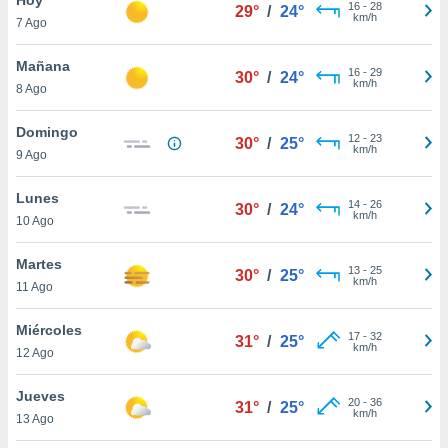
16
-
28
29°
/
24°
km/h
7 Ago
do en
 mismo.
sultar más
Mañana
16
-
29
30°
/
24°
 en nuestra
km/h
8 Ago
 Cookies
y
ualquier
Domingo
12
-
23
30°
/
25°
km/h
9 Ago
ento
 botón
ación de
Lunes
14
-
26
30°
/
24°
kies
km/h
10 Ago
 disponible
e nuestra
Martes
13
-
25
.
30°
/
25°
km/h
11 Ago
IVAMENTE,
Miércoles
17
-
32
31°
/
25°
km/h
12 Ago
as
 a cookies
Jueves
20
-
36
31°
/
25°
km/h
 no aceptar
13 Ago
ón de