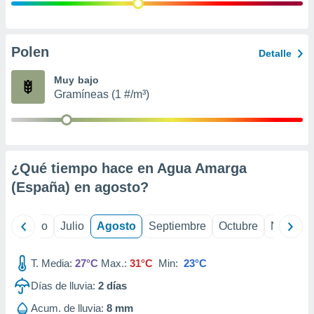
 seleccionar
o.
calización
precisa e
Polen
Detalle
ión mediante
Muy bajo
, publicidad
Gramíneas (1 #/m³)
dos,
 publicidad
,
ón de
¿Qué tiempo hace en Agua Amarga
 desarrollo
s.
(España) en
agosto
?
tros 1199
ios
yo
Junio
Julio
Agosto
Septiembre
Octubre
Noviemb
T. Media:
27°C
Max.:
31°C
Min:
23°C
Días de lluvia:
2
días
Acum. de lluvia:
8 mm