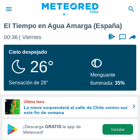
arga
El Tiempo en Agua Amarga (España)
privacidad
00:37
Viernes
...
o de
eteored.cl)
borado por
Cielo despejado
es para
26°
ue la
 que se
e calidad.
Menguante
eder a este
Sensación de 28°
Iluminada:
35%
ediante las
opciones:
Última hora
ookies y
La nieve sorprenderá al valle de Chile centro-sur
e forma
este fin de semana
d digital
¡Descarga
GRATIS
la app de
Instalar
ada, basada
Meteored!
mación