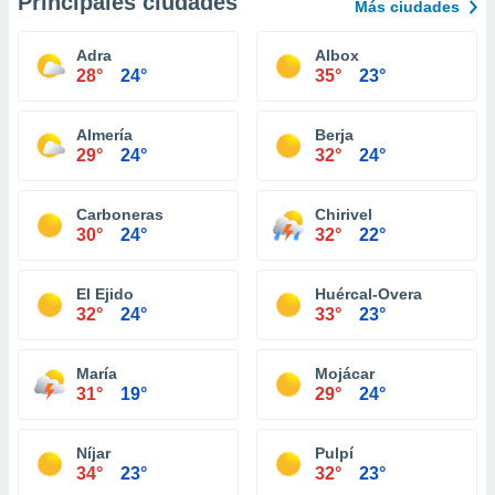
Principales ciudades
Más ciudades
Adra
Albox
28°
24°
35°
23°
Almería
Berja
29°
24°
32°
24°
Carboneras
Chirivel
30°
24°
32°
22°
El Ejido
Huércal-Overa
32°
24°
33°
23°
María
Mojácar
31°
19°
29°
24°
Níjar
Pulpí
34°
23°
32°
23°